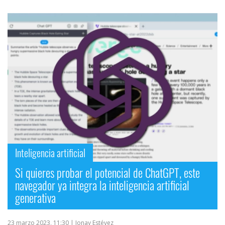
Inteligencia artificial
Si quieres probar el potencial de ChatGPT, este
navegador ya integra la inteligencia artificial
generativa
23 marzo 2023, 11:30
| Jonay Estévez