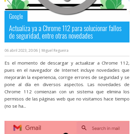
streaming
Google
Operadores
Actualiza ya a Chrome 112 para solucionar fallos
de seguridad, entre otras novedades
Trucos
y
06 abril 2023, 20:06
| Miguel Regueira
Tutoriales
Es el momento de descargar y actualizar a Chrome 112,
Ciberseguridad
pues en el navegador de Internet incluye novedades que
mejorarán la experiencia, corrige errores de seguridad y se
pone al día en diversos aspectos. Las novedades de
Sistemas
Chrome 112 comienzan con un sistema que elimina los
operativos
permisos de las páginas web que no visitamos hace tiempo
(no se ha...
Profesional
+