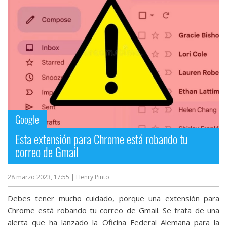
Más
temas
Sorteos
Foros
Contacto
Google
/
Sobre
Esta extensión para Chrome está robando tu
nosotros
correo de Gmail
/
Publicidad
28 marzo 2023, 17:55
| Henry Pinto
/
Cambiar
Debes tener mucho cuidado, porque una extensión para
opciones
Chrome está robando tu correo de Gmail. Se trata de una
de
alerta que ha lanzado la Oficina Federal Alemana para la