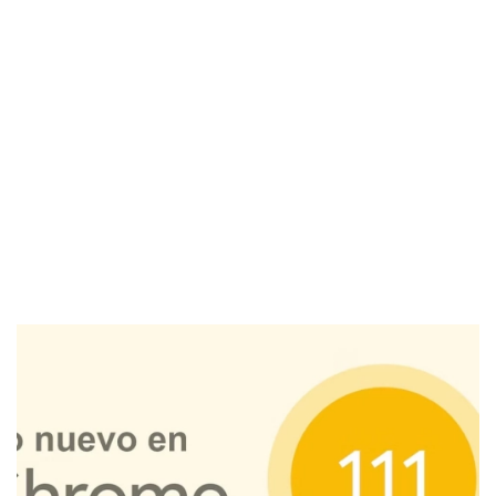
El Grupo
Informático
(CC) 2006-
2026.
Algunos
derechos
reservados
.