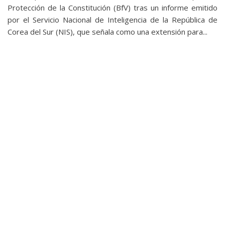
privacidad
Protección de la Constitución (BfV) tras un informe emitido
/
por el Servicio Nacional de Inteligencia de la República de
Corea del Sur (NIS), que señala como una extensión para...
Aviso
Legal
El medio de
comunicación
digital donde
encontrarás
todas las
noticias sobre
tecnología,
móviles,
ordenadores,
apps,
informática,
videojuegos,
comparativas,
trucos y
tutoriales.