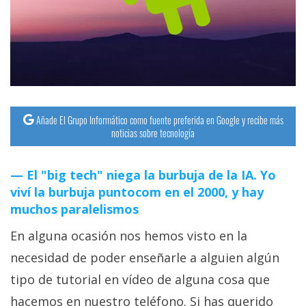
streaming
Operadores
Trucos
y
Tutoriales
Añade El Grupo Informático como fuente preferida en Google y recibe más
noticias sobre tecnología
Ciberseguridad
El "big tech" niega la burbuja de la IA. Yo
viví la burbuja puntocom en el 2000, y hay
Sistemas
muchos paralelismos
operativos
En alguna ocasión nos hemos visto en la
Profesional
necesidad de poder enseñarle a alguien algún
tipo de tutorial en vídeo de alguna cosa que
+
hacemos en nuestro teléfono. Si has querido