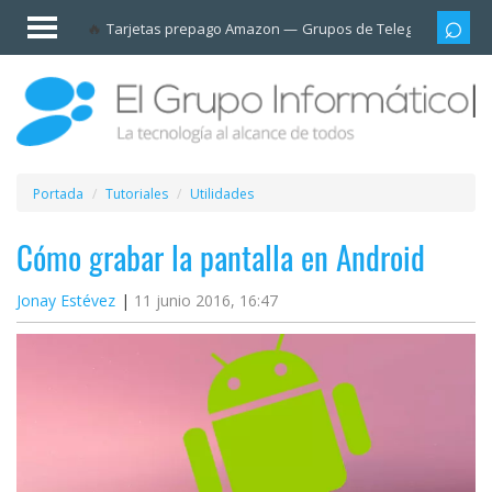
Invitado
Tarjetas prepago Amazon
Grupos de Telegram
Cali
Iniciar
sesión /
Registrarse
Esenciales
Móviles
Portada
Tutoriales
Utilidades
Ofertas
Cómo grabar la pantalla en Android
Jonay Estévez
11 junio 2016, 16:47
Apps
Redes
sociales
Plataformas