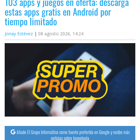
103 apps y juegos en oferta: descarga
estas apps gratis en Android por
tiempo limitado
Jonay Estévez
08 agosto 2026, 14:24
Añade El Grupo Informático como fuente preferida en Google y recibe más
noticias sobre tecnología