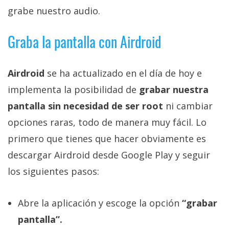
privacidad
grabe nuestro audio.
/
Aviso
Graba la pantalla con Airdroid
Legal
Airdroid
se ha actualizado en el día de hoy e
El medio de
comunicación
implementa la posibilidad de
grabar nuestra
digital donde
encontrarás
pantalla sin necesidad de ser root
ni cambiar
todas las
opciones raras, todo de manera muy fácil. Lo
noticias sobre
tecnología,
primero que tienes que hacer obviamente es
móviles,
ordenadores,
descargar Airdroid desde Google Play y seguir
apps,
los siguientes pasos:
informática,
videojuegos,
comparativas,
trucos y
Abre la aplicación y escoge la opción
“grabar
tutoriales.
pantalla”.