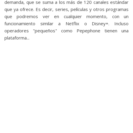
El Grupo
demanda, que se suma a los más de 120 canales estándar
Informático
que ya ofrece. Es decir, series, películas y otros programas
(CC) 2006-
que podremos ver en cualquier momento, con un
2026.
Algunos
funcionamiento similar a Netflix o Disney+. Incluso
derechos
reservados
.
operadores "pequeños" como Pepephone tienen una
plataforma...