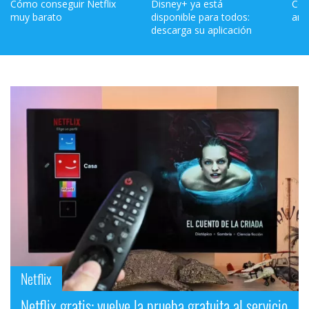
Cómo conseguir Netflix 
Disney+ ya está 
Cóm
muy barato
disponible para todos: 
ami
descarga su aplicación
Netflix
Netflix gratis: vuelve la prueba gratuita al servicio