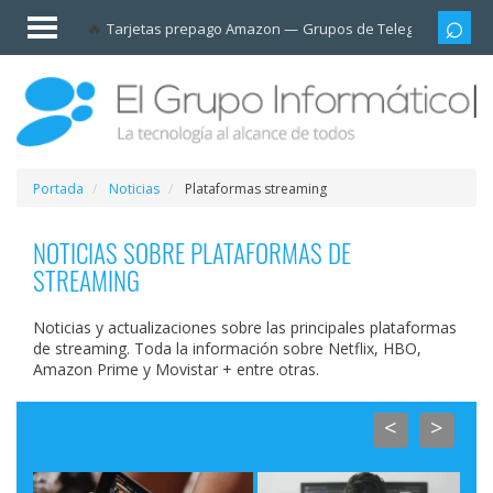
Invitado
Tarjetas prepago Amazon
Grupos de Telegram
Cali
Iniciar
sesión /
Registrarse
Esenciales
Móviles
Portada
Noticias
Plataformas streaming
Ofertas
NOTICIAS SOBRE PLATAFORMAS DE
STREAMING
Apps
Noticias y actualizaciones sobre las principales plataformas
de streaming. Toda la información sobre Netflix, HBO,
Redes
Amazon Prime y Movistar + entre otras.
sociales
<
>
Plataformas