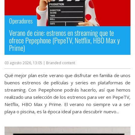
Más
temas
Operadores
Sorteos
Verano de cine: estrenos en streaming que te
ofrece Pepephone (PepeTV, Netflix, HBO Max y
Prime)
Foros
03 agosto 2026, 13:05
| Branded content
Contacto
/
Qué mejor plan este verano que disfrutar en familia de unos
Sobre
buenos estrenos de películas y series en plataformas de
nosotros
streaming. Con Pepephone podrás hacerlo, así que hemos
/
realizado una selección de los estrenos para ver en PepeTV,
Publicidad
Netflix, HBO Max y Prime. El verano no siempre va a ser
/
playa o piscina, es la época ideal para descubrir nuevo...
Cambiar
opciones
de