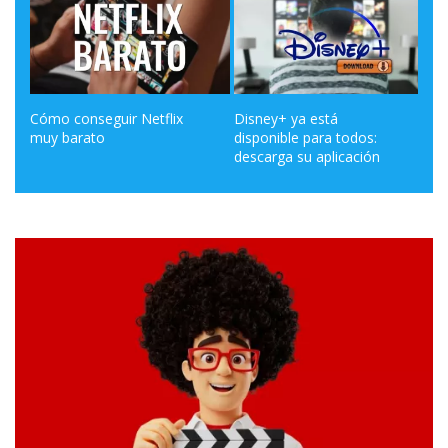
streaming
Operadores
Trucos
Cómo conseguir Netflix 
Disney+ ya está 
C
muy barato
disponible para todos: 
a
y
descarga su aplicación
Tutoriales
Ciberseguridad
Sistemas
operativos
Profesional
+