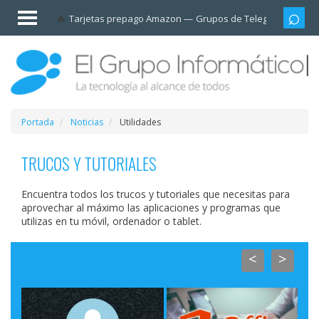
Invitado
Tarjetas prepago Amazon
Grupos de Telegram
Cali
Iniciar
sesión /
Registrarse
Esenciales
Móviles
Portada
Noticias
Utilidades
Ofertas
TRUCOS Y TUTORIALES
Encuentra todos los trucos y tutoriales que necesitas para
Apps
aprovechar al máximo las aplicaciones y programas que
utilizas en tu móvil, ordenador o tablet.
Redes
<
>
sociales
Plataformas