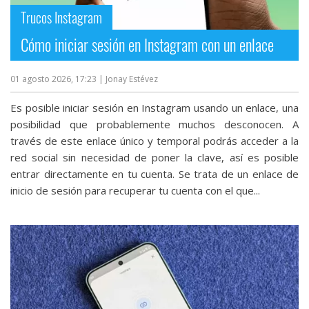
Más
Trucos Instagram
temas
Cómo iniciar sesión en Instagram con un enlace
Sorteos
01 agosto 2026, 17:23
| Jonay Estévez
Foros
Es posible iniciar sesión en Instagram usando un enlace, una
posibilidad que probablemente muchos desconocen. A
través de este enlace único y temporal podrás acceder a la
Contacto
red social sin necesidad de poner la clave, así es posible
/
entrar directamente en tu cuenta. Se trata de un enlace de
Sobre
inicio de sesión para recuperar tu cuenta con el que...
nosotros
/
Publicidad
/
Cambiar
opciones
de