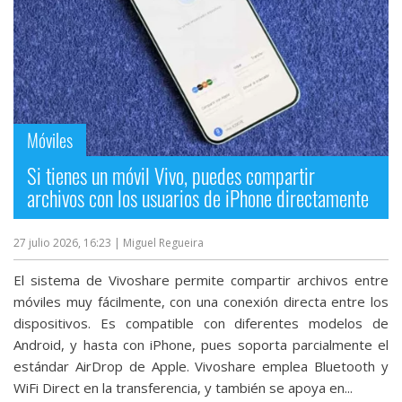
privacidad
/
Aviso
Legal
El medio de
Móviles
comunicación
digital donde
Si tienes un móvil Vivo, puedes compartir
encontrarás
archivos con los usuarios de iPhone directamente
todas las
noticias sobre
tecnología,
27 julio 2026, 16:23
| Miguel Regueira
móviles,
ordenadores,
El sistema de Vivoshare permite compartir archivos entre
apps,
móviles muy fácilmente, con una conexión directa entre los
informática,
videojuegos,
dispositivos. Es compatible con diferentes modelos de
comparativas,
Android, y hasta con iPhone, pues soporta parcialmente el
trucos y
estándar AirDrop de Apple. Vivoshare emplea Bluetooth y
tutoriales.
WiFi Direct‎ en la transferencia, y también se apoya en...