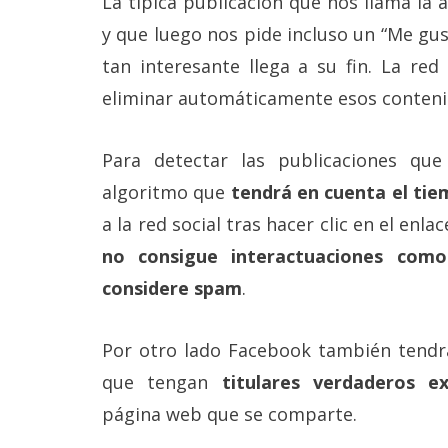
La típica publicación que nos llama la 
Más
y que luego nos pide incluso un “Me gust
temas
tan interesante llega a su fin. La re
Sorteos
eliminar automáticamente esos conteni
Foros
Para detectar las publicaciones que 
algoritmo que
tendrá en cuenta el tie
Contacto
a la red social tras hacer clic en el enla
/
Sobre
no consigue interactuaciones com
nosotros
considere spam
.
/
Publicidad
/
Cambiar
Por otro lado Facebook también tendrá
opciones
que tengan
titulares verdaderos e
de
privacidad
página web que se comparte.
/
Aviso