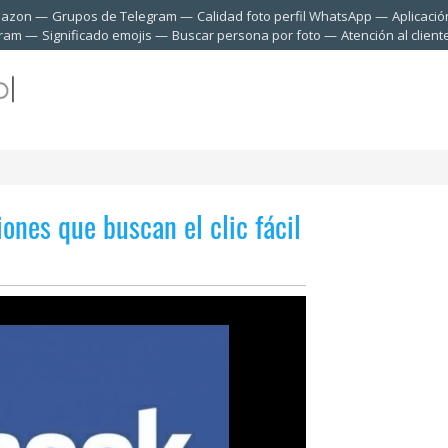
mazon
Grupos de Telegram
Calidad foto perfil WhatsApp
Aplicació
gram
Significado emojis
Buscar persona por foto
Atención al clien
ones que buscan el clic fácil