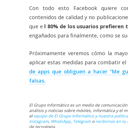
Legal
Con todo esto Facebook quiere con
contenidos de calidad y no publicaciones
El medio de
comunicación
que e
l 80% de los usuarios prefieren 
digital donde
encontrarás
engañados para finalmente, como se sue
todas las
noticias sobre
tecnología,
Próximamente veremos cómo la mayor
móviles,
aplicar estas medidas para combatir el
ordenadores,
apps,
de apps que obliguen a hacer “Me gu
informática,
videojuegos,
falsas.
comparativas,
trucos y
tutoriales.
El Grupo Informático es un medio de comunicación d
El Grupo
análisis y noticias sobre móviles, informática y el
Informático
el
equipo de El Grupo Informático y nuestra política
(CC) 2006-
Instagram
,
WhatsApp
,
Telegram
o
recibirnos en tu 
2026.
Algunos
de tecnología.
derechos