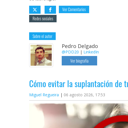
reservados
.
Ver Comentarios
Redes sociales
Sobre el autor
Pedro Delgado
@PDD20
|
LinkedIn
Ver biografía
Cómo evitar la suplantación de 
Miguel Regueira
06 agosto 2026, 17:53