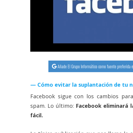
streaming
Operadores
Trucos
y
Tutoriales
Añade El Grupo Informático como fuente preferida e
Ciberseguridad
Cómo evitar la suplantación de tu 
Sistemas
operativos
Facebook sigue con los cambios para 
spam. Lo último:
Facebook eliminará la
Profesional
fácil.
+