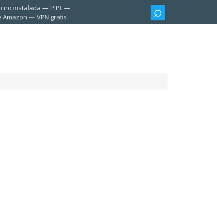
n no instalada
PIPL
te Amazon
VPN gratis