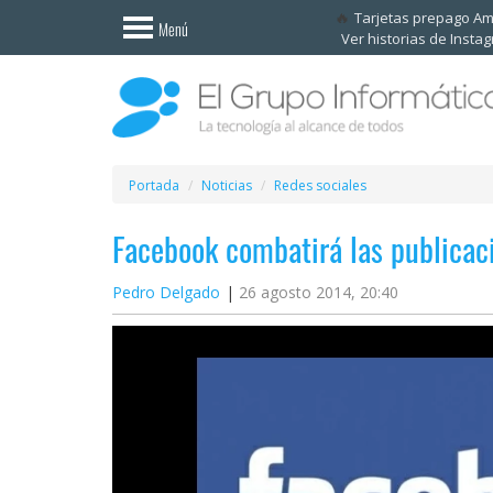
Invitado
Tarjetas prepago A
Menú
Ver historias de Insta
Iniciar
sesión /
Registrarse
Esenciales
Móviles
Portada
Noticias
Redes sociales
Facebook combatirá las publicaci
Ofertas
Pedro Delgado
26 agosto 2014, 20:40
Apps
Redes
sociales
Plataformas