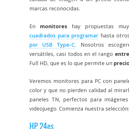
Más
marcas reconocidas.
temas
En
monitores
hay propuestas muy
Sorteos
cuadrados para programar
hasta otro
por USB Type-C
. Nosotros escoge
Foros
versátiles, casi todos en el rango
entre
Contacto
Full HD, que es lo que permite un
preci
/
Sobre
nosotros
Veremos monitores para PC con panele
/
Publicidad
color y que no pierden calidad al mirar
/
paneles TN, perfectos para imágenes
Cambiar
opciones
videojuego. Comienza nuestra selección
de
privacidad
/
HP 24es
Aviso