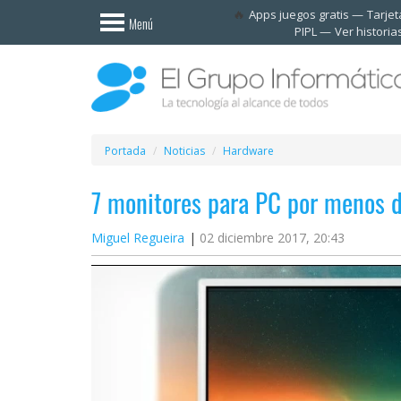
Invitado
Apps juegos gratis
Tarje
Menú
PIPL
Ver historia
Iniciar
sesión /
Registrarse
Esenciales
Móviles
Portada
Noticias
Hardware
7 monitores para PC por menos 
Ofertas
Miguel Regueira
02 diciembre 2017, 20:43
Apps
Redes
sociales
Plataformas