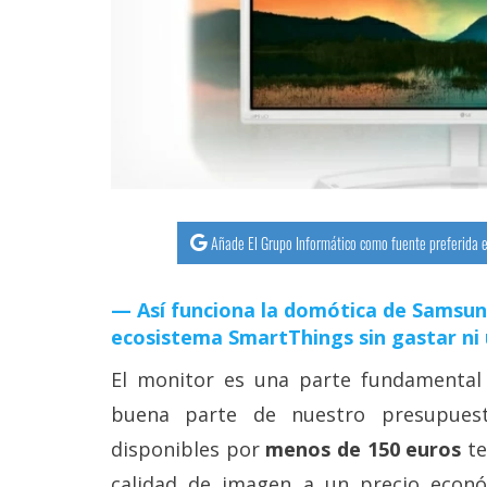
streaming
Operadores
Trucos
y
Tutoriales
Añade El Grupo Informático como fuente preferida e
Ciberseguridad
Así funciona la domótica de Samsun
Sistemas
ecosistema SmartThings sin gastar ni
operativos
El monitor es una parte fundamental 
Profesional
buena parte de nuestro presupuest
disponibles por
menos de 150 euros
te
+
calidad de imagen a un precio econó