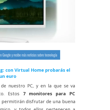
n Google y recibe más noticias sobre tecnología
g: con Virtual Home probarás el
 un euro
de nuestro PC, y en la que se va
o. Estos
7 monitores para PC
 permitirán disfrutar de una buena
mico, y todos ellos pertenecen a