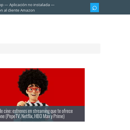
pp
Aplicación no instalada
ón al cliente Amazon
e cine: estrenos en streaming que te ofrece
ne (PepeTV, Netflix, HBO Max y Prime)