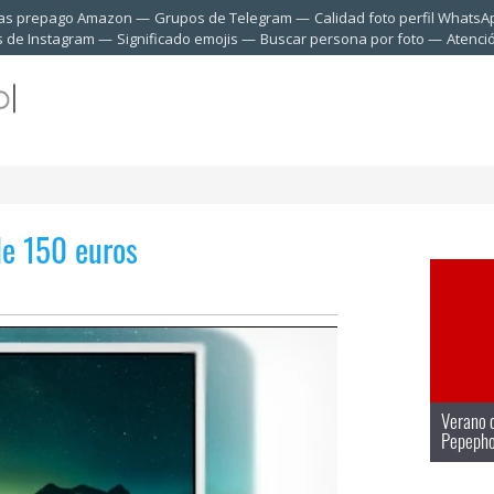
tas prepago Amazon
Grupos de Telegram
Calidad foto perfil WhatsA
s de Instagram
Significado emojis
Buscar persona por foto
Atenci
de 150 euros
Verano d
Pepepho