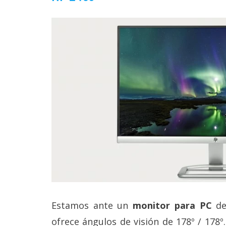
Legal
El medio de
comunicación
digital donde
encontrarás
todas las
noticias sobre
tecnología,
móviles,
ordenadores,
apps,
informática,
videojuegos,
comparativas,
trucos y
tutoriales.
El Grupo
Informático
Estamos ante un
monitor para PC
d
(CC) 2006-
2026.
Algunos
ofrece ángulos de visión de 178º / 178º
derechos