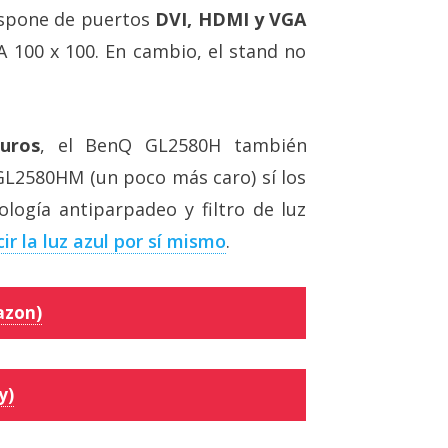
ispone de puertos
DVI‎‎, HDMI‎ y VGA
A 100 x 100. En cambio, el stand no
uros
, el BenQ GL2580H también
 GL2580HM (un poco más caro) sí los
ología antiparpadeo y filtro de luz
r la luz azul por sí mismo
.
azon)
y)