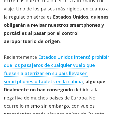
extremas que en cualquier otra alternativa de
Más
viaje. Uno de los países más rígidos en cuanto a
temas
la regulación aérea es
Estados Unidos, quienes
Sorteos
obligarán a revisar nuestros smartphones y
portátiles al pasar por el control
Foros
aeroportuario de origen
.
Contacto
Recientemente
Estados Unidos intentó prohibir
/
que los pasajeros de cualquier vuelo que
Sobre
nosotros
fuesen a aterrizar en su país llevasen
/
smartphones o tablets en la cabina
,
algo que
Publicidad
finalmente no han conseguido
debido a la
/
negativa de muchos países de Europa. No
Cambiar
opciones
ocurre lo mismo sin embargo, con vuelos
de