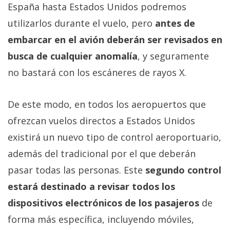
El Grupo
España hasta Estados Unidos podremos
Informático
(CC) 2006-
utilizarlos durante el vuelo, pero
antes de
2026.
Algunos
embarcar en el avión deberán ser revisados en
derechos
reservados
.
busca de cualquier anomalía
, y seguramente
no bastará con los escáneres de rayos X.
De este modo, en todos los aeropuertos que
ofrezcan vuelos directos a Estados Unidos
existirá un nuevo tipo de control aeroportuario,
además del tradicional por el que deberán
pasar todas las personas. Este
segundo control
estará destinado a revisar todos los
dispositivos electrónicos de los pasajeros
de
forma más específica, incluyendo móviles,