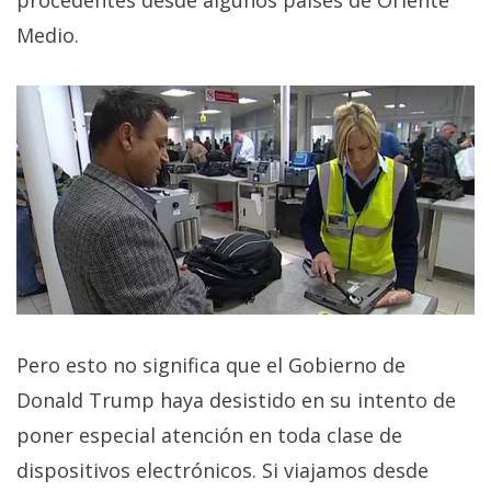
procedentes desde algunos países de Oriente
privacidad
Medio.
/
Aviso
Legal
El medio de
comunicación
digital donde
encontrarás
todas las
noticias sobre
tecnología,
móviles,
ordenadores,
apps,
Pero esto no significa que el Gobierno de
informática,
videojuegos,
Donald Trump haya desistido en su intento de
comparativas,
trucos y
poner especial atención en toda clase de
tutoriales.
dispositivos electrónicos. Si viajamos desde