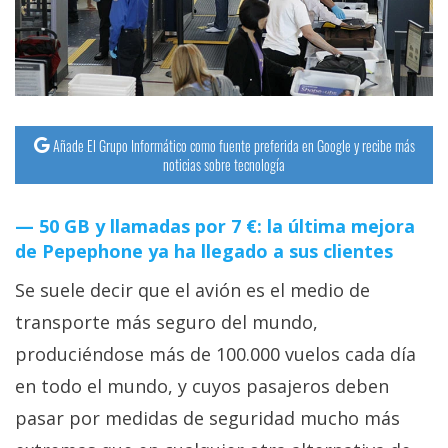
streaming
Operadores
Trucos
y
Añade El Grupo Informático como fuente preferida en Google y recibe más
noticias sobre tecnología
Tutoriales
50 GB y llamadas por 7 €: la última mejora
Ciberseguridad
de Pepephone ya ha llegado a sus clientes
Sistemas
Se suele decir que el avión es el medio de
operativos
transporte más seguro del mundo,
produciéndose más de 100.000 vuelos cada día
Profesional
en todo el mundo, y cuyos pasajeros deben
pasar por medidas de seguridad mucho más
+