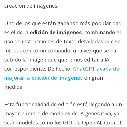
Más
creación de imágenes.
temas
Uno de los que están ganando más popularidad
Sorteos
es el de la
edición de imágenes
, combinando el
uso de instrucciones de texto detalladas que se
Foros
introducen como comando, una vez que se ha
subido la imagen que queremos editar a IA
Contacto
/
correspondiente. De hecho,
ChatGPT acaba de
Sobre
mejorar la edición de imágenes
en gran
nosotros
medida.
/
Publicidad
/
Esta funcionalidad de edición está llegando a un
Cambiar
mayor número de modelos de IA generativa, ya
opciones
sean modelos como los GPT de Open AI, Copilot
de