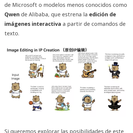
privacidad
de Microsoft o modelos menos conocidos como
/
Qwen
de Alibaba, que estrena la
edición de
Aviso
imágenes interactiva
a partir de comandos de
Legal
texto.
El medio de
comunicación
digital donde
encontrarás
todas las
noticias sobre
tecnología,
móviles,
ordenadores,
apps,
informática,
videojuegos,
comparativas,
trucos y
tutoriales.
Si queremos explorar las posibilidades de este