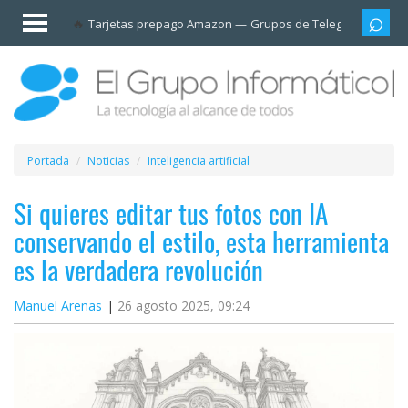
Invitado
Tarjetas prepago Amazon
Grupos de Telegram
Cali
Iniciar
sesión /
Registrarse
Esenciales
Móviles
Portada
Noticias
Inteligencia artificial
Ofertas
Si quieres editar tus fotos con IA
conservando el estilo, esta herramienta
Apps
es la verdadera revolución
Redes
Manuel Arenas
26 agosto 2025, 09:24
sociales
Plataformas