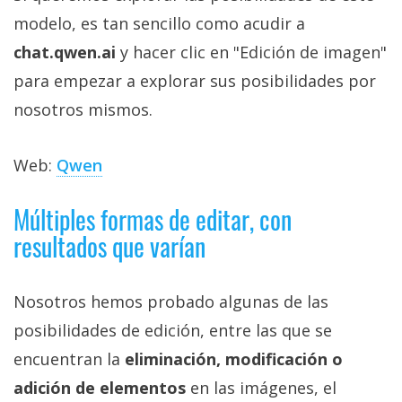
El Grupo
Informático
modelo, es tan sencillo como acudir a
(CC) 2006-
chat.qwen.ai
y hacer clic en "Edición de imagen"
2026.
Algunos
derechos
para empezar a explorar sus posibilidades por
reservados
.
nosotros mismos.
Web:
Qwen
Múltiples formas de editar, con
resultados que varían
Nosotros hemos probado algunas de las
posibilidades de edición, entre las que se
encuentran la
eliminación, modificación o
adición de elementos
en las imágenes, el