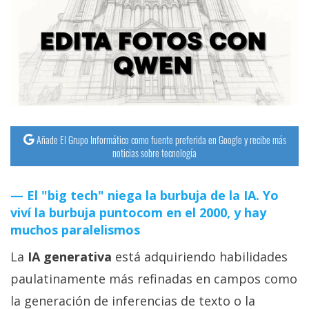
streaming
Operadores
Trucos
y
Tutoriales
Añade El Grupo Informático como fuente preferida en Google y recibe más
noticias sobre tecnología
Ciberseguridad
El "big tech" niega la burbuja de la IA. Yo
Sistemas
viví la burbuja puntocom en el 2000, y hay
operativos
muchos paralelismos
La
IA generativa
está adquiriendo habilidades
Profesional
paulatinamente más refinadas en campos como
+
la generación de inferencias de texto o la