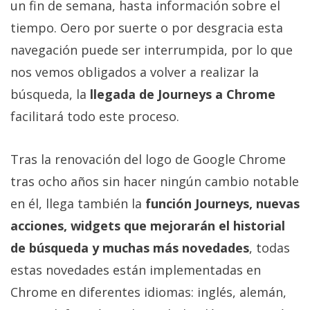
un fin de semana, hasta información sobre el
Más
temas
tiempo. Oero por suerte o por desgracia esta
navegación puede ser interrumpida, por lo que
Sorteos
nos vemos obligados a volver a realizar la
búsqueda, la
llegada de Journeys a Chrome
Foros
facilitará todo este proceso.
Contacto
Tras la renovación del logo de Google Chrome
/
tras ocho años sin hacer ningún cambio notable
Sobre
nosotros
en él, llega también la
función Journeys, nuevas
/
acciones, widgets que mejorarán el historial
Publicidad
de búsqueda y muchas más novedades
, todas
/
Cambiar
estas novedades están implementadas en
opciones
Chrome en diferentes idiomas: inglés, alemán,
de