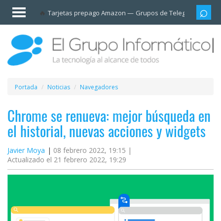
Invitado
Tarjetas prepago Amazon
Grupos de Telegram
Cali
Iniciar
sesión /
Registrarse
Esenciales
Móviles
Portada
Noticias
Navegadores
Ofertas
Chrome se renueva: mejor búsqueda en
el historial, nuevas acciones y widgets
Apps
Javier Moya
08 febrero 2022, 19:15 |
Actualizado el 21 febrero 2022, 19:29
Redes
sociales
Plataformas