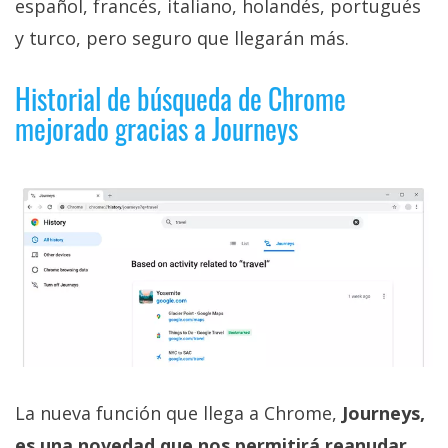
español, francés, italiano, holandés, portugués
privacidad
y turco, pero seguro que llegarán más.
/
Aviso
Legal
Historial de búsqueda de Chrome
mejorado gracias a Journeys
El medio de
comunicación
digital donde
encontrarás
todas las
noticias sobre
tecnología,
móviles,
ordenadores,
apps,
informática,
videojuegos,
comparativas,
trucos y
La nueva función que llega a Chrome,
Journeys,
tutoriales.
es una novedad que nos permitirá reanudar