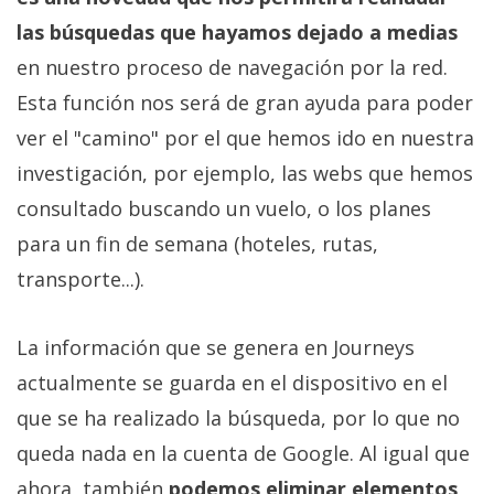
El Grupo
Informático
las búsquedas que hayamos dejado a medias
(CC) 2006-
en nuestro proceso de navegación por la red.
2026.
Algunos
derechos
Esta función nos será de gran ayuda para poder
reservados
.
ver el "camino" por el que hemos ido en nuestra
investigación, por ejemplo, las webs que hemos
consultado buscando un vuelo, o los planes
para un fin de semana (hoteles, rutas,
transporte...).
La información que se genera en Journeys
actualmente se guarda en el dispositivo en el
que se ha realizado la búsqueda, por lo que no
queda nada en la cuenta de Google. Al igual que
ahora, también
podemos eliminar elementos