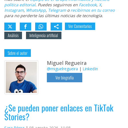
política editorial
. Puedes seguirnos en
Facebook
,
X
,
Instagram
,
WhatsApp
,
Telegram
o
recibirnos en tu correo
para no perderte las últimas noticias de tecnología.
Ver Comentarios
Análisis
Inteligencia artificial
Sobre el autor
Miguel Regueira
@miguelregueira
|
LinkedIn
Ver biografía
¿Se pueden poner enlaces en TikTok
Stories?
Sara Pérez
08 agosto 2026, 11:08