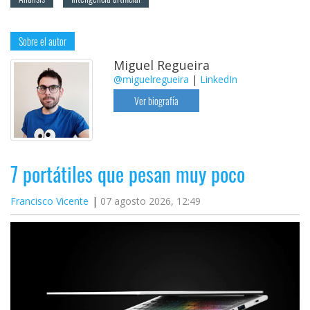
Sobre el autor
Miguel Regueira
@miguelregueira
|
LinkedIn
Ver biografía
7 portátiles que pesan muy poco
Francisco Vicente
07 agosto 2026, 12:49