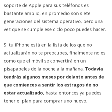
Más
soporte de Apple para sus teléfonos es
temas
bastante amplio, en promedio son siete
generaciones del sistema operativo, pero una
Sorteos
vez que se cumple ese ciclo poco puedes hacer.
Foros
Si tu iPhone está en la lista de los que no
actualizarán no te preocupes, finalmente no es
Contacto
/
como que el móvil se convertirá en un
Sobre
pisapapeles de la noche a la mañana.
Todavía
nosotros
tendrás algunos meses por delante antes de
/
Publicidad
que comiences a sentir los estragos de no
/
estar actualizado
, hasta entonces ya puedes
Cambiar
tener el plan para comprar uno nuevo.
opciones
de