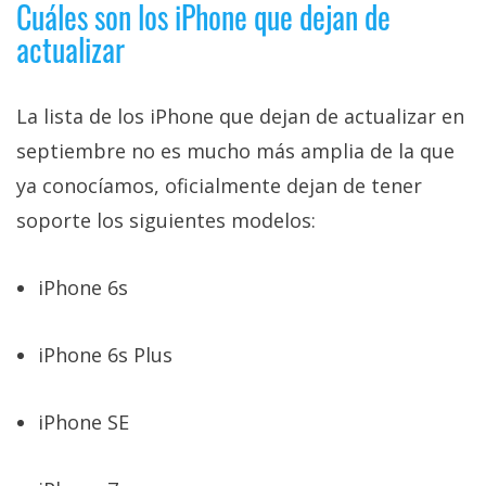
Cuáles son los iPhone que dejan de
privacidad
actualizar
/
Aviso
Legal
La lista de los iPhone que dejan de actualizar en
septiembre no es mucho más amplia de la que
El medio de
comunicación
ya conocíamos, oficialmente dejan de tener
digital donde
soporte los siguientes modelos:
encontrarás
todas las
noticias sobre
tecnología,
iPhone 6s
móviles,
ordenadores,
apps,
iPhone 6s Plus
informática,
videojuegos,
comparativas,
iPhone SE
trucos y
tutoriales.