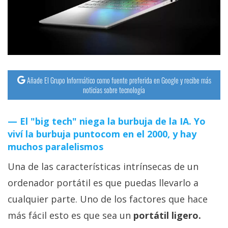
Añade El Grupo Informático como fuente preferida en Google y recibe más
noticias sobre tecnología
El "big tech" niega la burbuja de la IA. Yo
viví la burbuja puntocom en el 2000, y hay
muchos paralelismos
Una de las características intrínsecas de un
ordenador portátil es que puedas llevarlo a
cualquier parte. Uno de los factores que hace
más fácil esto es que sea un
portátil ligero.