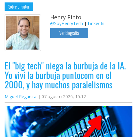
Sobre el autor
Henry Pinto
@SoyHenryTech
|
LinkedIn
Ver biografía
El "big tech" niega la burbuja de la IA.
Yo viví la burbuja puntocom en el
2000, y hay muchos paralelismos
Miguel Regueira
07 agosto 2026, 15:12