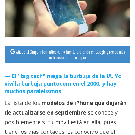
streaming
Operadores
Trucos
y
Tutoriales
Añade El Grupo Informático como fuente preferida en Google y recibe más
noticias sobre tecnología
Ciberseguridad
El "big tech" niega la burbuja de la IA. Yo
viví la burbuja puntocom en el 2000, y hay
Sistemas
muchos paralelismos
operativos
La lista de los
modelos de iPhone que dejarán
Profesional
de actualizarse en septiembre s
e conoce y
posiblemente si tu móvil está en ella, pues
+
tiene los días contados. Es conocido que el