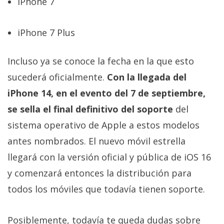
iPhone 7
El Grupo
Informático
(CC) 2006-
2026.
Algunos
iPhone 7 Plus
derechos
reservados
.
Incluso ya se conoce la fecha en la que esto
sucederá oficialmente.
Con la llegada del
iPhone 14, en el evento del 7 de septiembre,
se sella el final definitivo del soporte
del
sistema operativo de Apple a estos modelos
antes nombrados. El nuevo móvil estrella
llegará con la versión oficial y pública de iOS 16
y comenzará entonces la distribución para
todos los móviles que todavía tienen soporte.
Posiblemente, todavía te queda dudas sobre