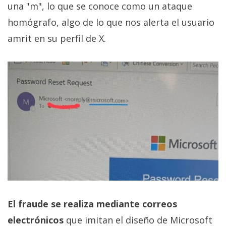
una "m", lo que se conoce como un ataque
privacidad
/
homógrafo, algo de lo que nos alerta el usuario
Aviso
amrit en su perfil de X.
Legal
El medio de
comunicación
digital donde
encontrarás
todas las
noticias sobre
tecnología,
móviles,
ordenadores,
apps,
informática,
videojuegos,
comparativas,
trucos y
El fraude se realiza mediante correos
tutoriales.
electrónicos
que imitan el diseño de Microsoft