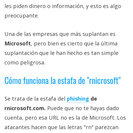
Más
les piden dinero o información, y esto es algo
temas
preocupante.
Sorteos
Una de las empresas que más suplantan es
Microsoft
, pero bien es cierto que la última
Foros
suplantación que le han hecho es tan simple
como peligrosa.
Contacto
/
Cómo funciona la estafa de "rnicrosoft"
Sobre
nosotros
/
Se trata de la estafa del
phishing
de
Publicidad
/
rnicrosoft.com.
Puede que no te hayas dado
Cambiar
cuenta, pero esa URL no es la de Microsoft. Los
opciones
atacantes hacen que las letras "rn" parezcan
de