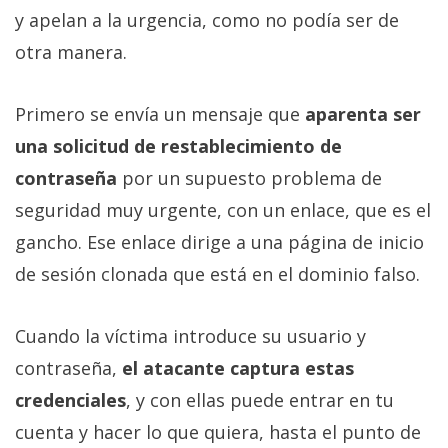
El Grupo
y apelan a la urgencia, como no podía ser de
Informático
(CC) 2006-
otra manera.
2026.
Algunos
derechos
reservados
.
Primero se envía un mensaje que
aparenta ser
una solicitud de restablecimiento de
contraseña
por un supuesto problema de
seguridad muy urgente, con un enlace, que es el
gancho. Ese enlace dirige a una página de inicio
de sesión clonada que está en el dominio falso.
Cuando la víctima introduce su usuario y
contraseña,
el atacante captura estas
credenciales
, y con ellas puede entrar en tu
cuenta y hacer lo que quiera, hasta el punto de