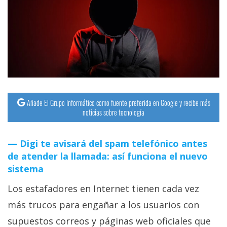
streaming
Operadores
Trucos
y
Tutoriales
Añade El Grupo Informático como fuente preferida en Google y recibe más
noticias sobre tecnología
Ciberseguridad
Digi te avisará del spam telefónico antes
Sistemas
de atender la llamada: así funciona el nuevo
operativos
sistema
Los estafadores en Internet tienen cada vez
Profesional
más trucos para engañar a los usuarios con
+
supuestos correos y páginas web oficiales que