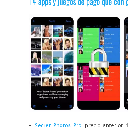
14 apps y juegos de pago que con 
Legal
El medio de
comunicación
digital donde
encontrarás
todas las
noticias sobre
tecnología,
móviles,
ordenadores,
apps,
informática,
videojuegos,
comparativas,
trucos y
tutoriales.
El Grupo
Informático
(CC) 2006-
2026.
Algunos
Secret Photos Pro
: precio anterior 
derechos