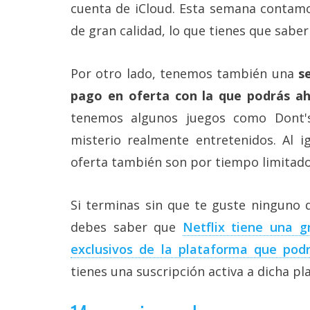
Más
cuenta de iCloud. Esta semana contamo
temas
de gran calidad, lo que tienes que sabe
Sorteos
Por otro lado, tenemos también una
s
pago en oferta con la que podrás a
Foros
tenemos algunos juegos como Dont's
misterio realmente entretenidos. Al i
Contacto
/
oferta también son por tiempo limitado
Sobre
nosotros
/
Si terminas sin que te guste ninguno d
Publicidad
/
debes saber que
Netflix tiene una g
Cambiar
exclusivos de la plataforma que podr
opciones
de
tienes una suscripción activa a dicha pl
privacidad
/
Aviso