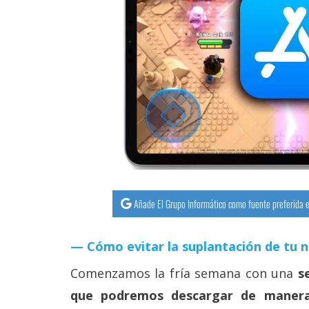
streaming
Operadores
Trucos
y
Tutoriales
Ciberseguridad
Sistemas
Añade El Grupo Informático como fuente preferida e
operativos
Cómo evitar la suplantación de tu 
Profesional
Comenzamos la fría semana con una
s
que podremos descargar de manera
+