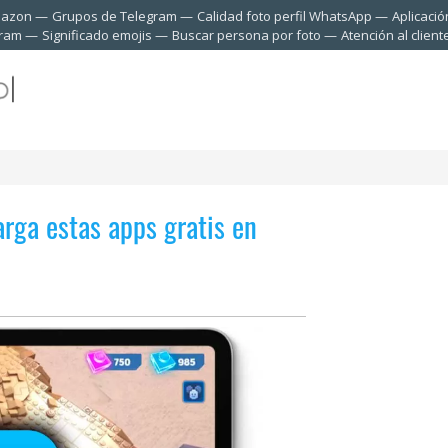
mazon
Grupos de Telegram
Calidad foto perfil WhatsApp
Aplicació
gram
Significado emojis
Buscar persona por foto
Atención al clien
arga estas apps gratis en