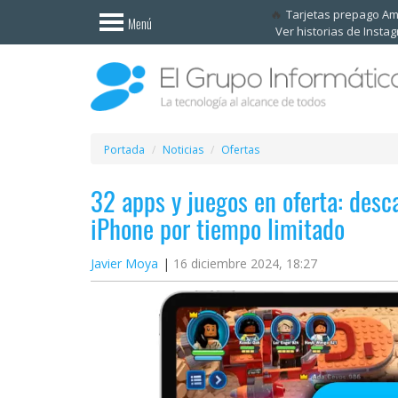
Invitado
Tarjetas prepago A
Menú
Ver historias de Insta
Iniciar
sesión /
Registrarse
Esenciales
Móviles
Portada
Noticias
Ofertas
32 apps y juegos en oferta: desc
Ofertas
iPhone por tiempo limitado
Apps
Javier Moya
16 diciembre 2024, 18:27
Redes
sociales
Plataformas