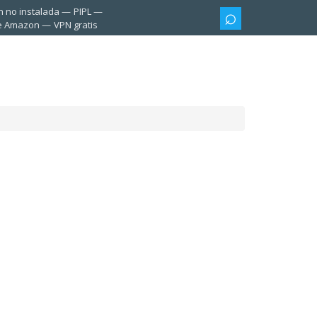
n no instalada
PIPL
te Amazon
VPN gratis