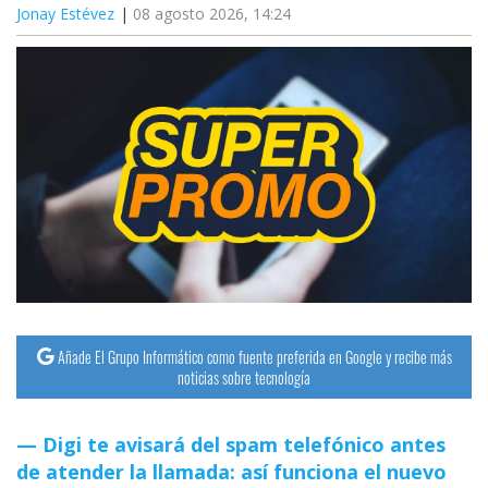
Jonay Estévez
08 agosto 2026, 14:24
Añade El Grupo Informático como fuente preferida en Google y recibe más
noticias sobre tecnología
Digi te avisará del spam telefónico antes
de atender la llamada: así funciona el nuevo