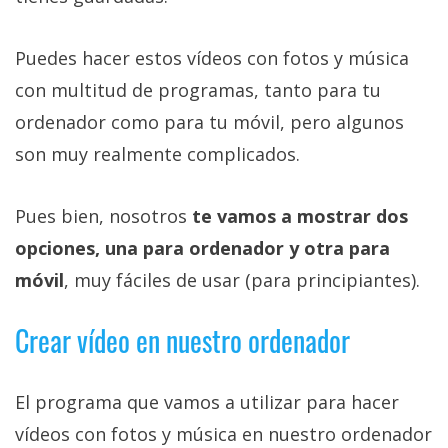
Más
temas
Puedes hacer estos vídeos con fotos y música
con multitud de programas, tanto para tu
Sorteos
ordenador como para tu móvil, pero algunos
son muy realmente complicados.
Foros
Contacto
Pues bien, nosotros
te vamos a mostrar dos
/
opciones, una para ordenador y otra para
Sobre
móvil
, muy fáciles de usar (para principiantes).
nosotros
/
Crear vídeo en nuestro ordenador
Publicidad
/
Cambiar
El programa que vamos a utilizar para hacer
opciones
vídeos con fotos y música en nuestro ordenador
de