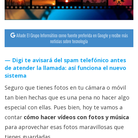
streaming
Operadores
Añade El Grupo Informático como fuente preferida en Google y recibe más
Trucos
noticias sobre tecnología
y
Tutoriales
Digi te avisará del spam telefónico antes
de atender la llamada: así funciona el nuevo
Ciberseguridad
sistema
Seguro que tienes fotos en tu cámara o móvil
Sistemas
operativos
tan bien hechas que es una pena no hacer algo
especial con ellas. Pues bien, hoy te vamos a
Profesional
contar
cómo hacer vídeos con fotos y música
para aprovechar esas fotos maravillosas que
+
tienes guardadas.