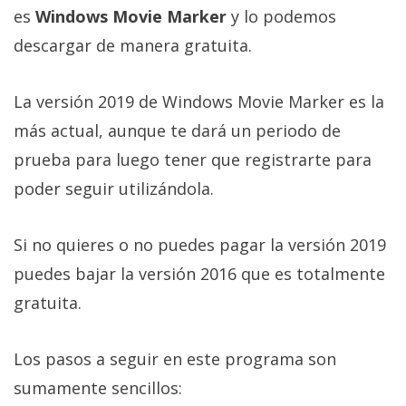
privacidad
es
Windows Movie Marker
y lo podemos
/
descargar de manera gratuita.
Aviso
Legal
La versión 2019 de Windows Movie Marker es la
más actual, aunque te dará un periodo de
El medio de
comunicación
prueba para luego tener que registrarte para
digital donde
encontrarás
poder seguir utilizándola.
todas las
noticias sobre
tecnología,
Si no quieres o no puedes pagar la versión 2019
móviles,
ordenadores,
puedes bajar la versión 2016 que es totalmente
apps,
gratuita.
informática,
videojuegos,
comparativas,
Los pasos a seguir en este programa son
trucos y
tutoriales.
sumamente sencillos: