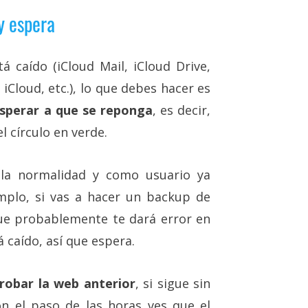
 y espera
á caído (iCloud Mail, iCloud Drive,
iCloud, etc.), lo que debes hacer es
 esperar a que se reponga
, es decir,
l círculo en verde.
 la normalidad y como usuario ya
mplo, si vas a hacer un backup de
ue probablemente te dará error en
á caído, así que espera.
robar la web anterior
, si sigue sin
on el paso de las horas ves que el