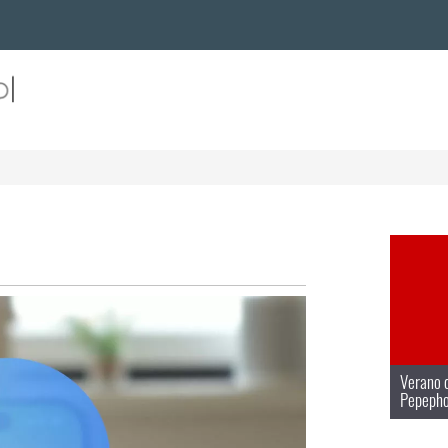
Verano d
Pepepho