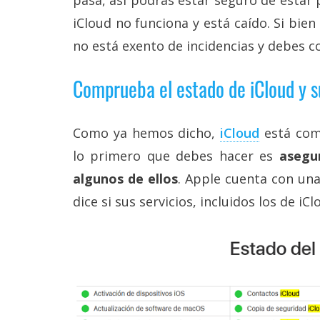
Legal
iCloud no funciona y está caído. Si bien
no está exento de incidencias y debes c
El medio de
comunicación
digital donde
Comprueba el estado de iCloud y s
encontrarás
todas las
noticias sobre
tecnología,
Como ya hemos dicho,
iCloud
está comp
móviles,
lo primero que debes hacer es
asegu
ordenadores,
apps,
algunos de ellos
. Apple cuenta con un
informática,
videojuegos,
dice si sus servicios, incluidos los de iC
comparativas,
trucos y
tutoriales.
El Grupo
Informático
(CC) 2006-
2026.
Algunos
derechos