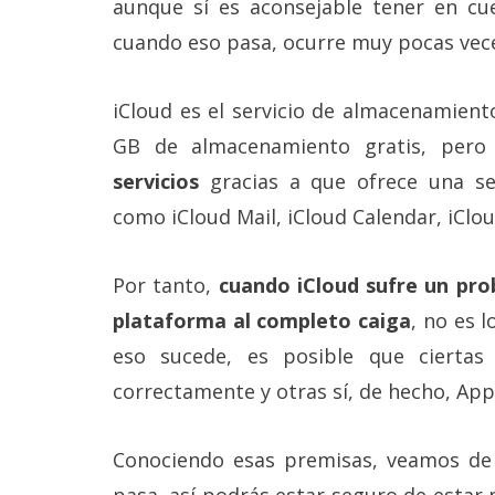
aunque sí es aconsejable tener en cu
Más
cuando eso pasa, ocurre muy pocas vece
temas
Sorteos
iCloud es el servicio de almacenamient
GB de almacenamiento gratis, per
Foros
servicios
gracias a que ofrece una ser
como iCloud Mail, iCloud Calendar, iClou
Contacto
/
Sobre
Por tanto,
cuando iCloud sufre un prob
nosotros
/
plataforma al completo caiga
, no es 
Publicidad
eso sucede, es posible que ciertas
/
Cambiar
correctamente y otras sí, de hecho, Appl
opciones
de
privacidad
Conociendo esas premisas, veamos d
/
Aviso
pasa, así podrás estar seguro de esta