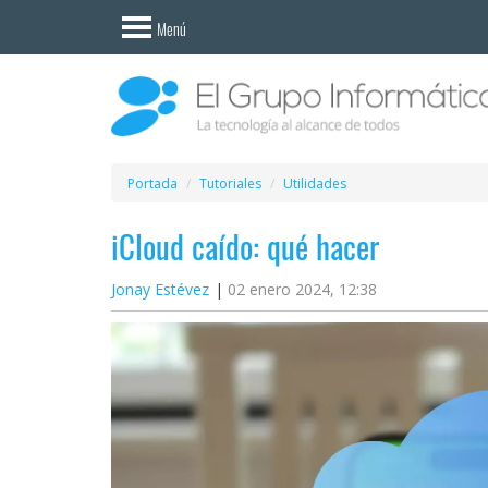
Invitado
Menú
Iniciar
sesión /
Registrarse
Esenciales
Móviles
Portada
Tutoriales
Utilidades
iCloud caído: qué hacer
Ofertas
Jonay Estévez
02 enero 2024, 12:38
Apps
Redes
sociales
Plataformas