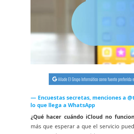
streaming
Operadores
Trucos
y
Tutoriales
Ciberseguridad
Añade El Grupo Informático como fuente preferida e
Sistemas
operativos
Encuestas secretas, menciones a @t
lo que llega a WhatsApp
Profesional
¿Qué hacer cuándo iCloud no funcio
más que esperar a que el servicio pued
+