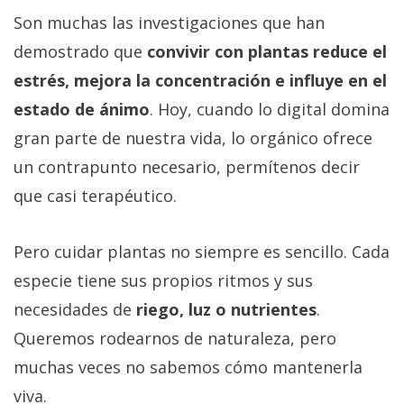
privacidad
Son muchas las investigaciones que han
/
demostrado que
convivir con plantas reduce el
Aviso
estrés, mejora la concentración e influye en el
Legal
estado de ánimo
. Hoy, cuando lo digital domina
El medio de
gran parte de nuestra vida, lo orgánico ofrece
comunicación
un contrapunto necesario, permítenos decir
digital donde
encontrarás
que casi terapéutico.
todas las
noticias sobre
tecnología,
Pero cuidar plantas no siempre es sencillo. Cada
móviles,
ordenadores,
especie tiene sus propios ritmos y sus
apps,
informática,
necesidades de
riego, luz o nutrientes
.
videojuegos,
Queremos rodearnos de naturaleza, pero
comparativas,
trucos y
muchas veces no sabemos cómo mantenerla
tutoriales.
viva.