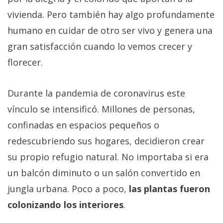
Más
vivienda. Pero también hay algo profundamente
temas
humano en cuidar de otro ser vivo y genera una
gran satisfacción cuando lo vemos crecer y
Sorteos
florecer.
Foros
Durante la pandemia de coronavirus este
Contacto
vínculo se intensificó. Millones de personas,
/
confinadas en espacios pequeños o
Sobre
redescubriendo sus hogares, decidieron crear
nosotros
/
su propio refugio natural. No importaba si era
Publicidad
un balcón diminuto o un salón convertido en
/
jungla urbana. Poco a poco,
las plantas fueron
Cambiar
colonizando los interiores
.
opciones
de