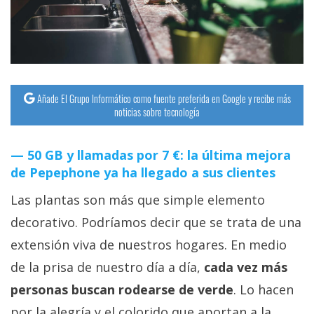
streaming
Operadores
Trucos
Añade El Grupo Informático como fuente preferida en Google y recibe más
y
noticias sobre tecnología
Tutoriales
50 GB y llamadas por 7 €: la última mejora
Ciberseguridad
de Pepephone ya ha llegado a sus clientes
Las plantas son más que simple elemento
Sistemas
operativos
decorativo. Podríamos decir que se trata de una
extensión viva de nuestros hogares. En medio
Profesional
de la prisa de nuestro día a día,
cada vez más
personas buscan rodearse de verde
. Lo hacen
+
por la alegría y el colorido que aportan a la