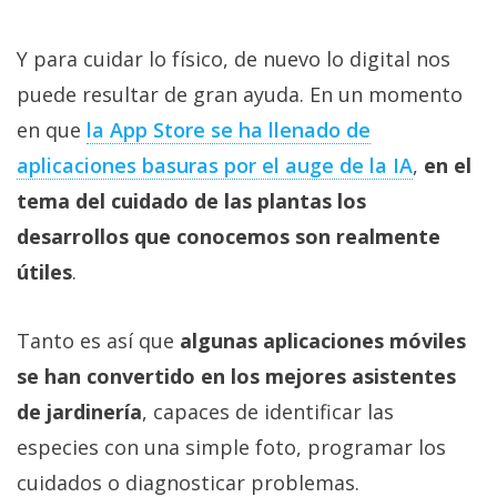
El Grupo
Informático
(CC) 2006-
Y para cuidar lo físico, de nuevo lo digital nos
2026.
Algunos
derechos
puede resultar de gran ayuda. En un momento
reservados
.
en que
la App Store se ha llenado de
aplicaciones basuras por el auge de la IA
,
en el
tema del cuidado de las plantas los
desarrollos que conocemos son realmente
útiles
.
Tanto es así que
algunas aplicaciones móviles
se han convertido en los mejores asistentes
de jardinería
, capaces de identificar las
especies con una simple foto, programar los
cuidados o diagnosticar problemas.