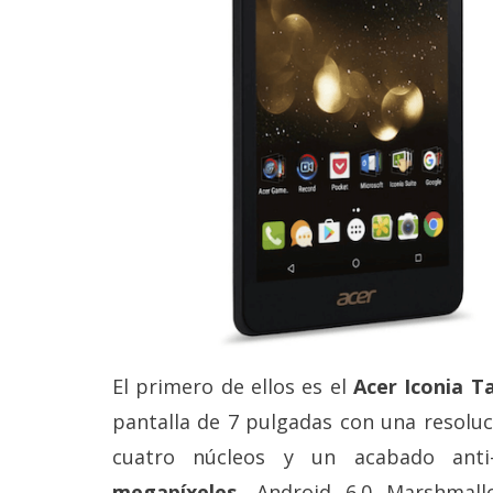
Legal
El medio de
comunicación
digital donde
encontrarás
todas las
noticias sobre
tecnología,
móviles,
ordenadores,
apps,
informática,
videojuegos,
comparativas,
trucos y
tutoriales.
El primero de ellos es el
Acer Iconia Ta
El Grupo
pantalla de 7 pulgadas con una resolu
Informático
(CC) 2006-
cuatro núcleos y un acabado anti-
2026.
Algunos
derechos
megapíxeles
, Android 6.0 Marshmall