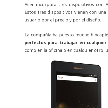
Más
Acer incorpora tres dispositivos con 
temas
Estos tres dispositivos vienen con una
usuario por el precio y por el diseño.
Sorteos
La compañía ha puesto mucho hincapié 
Foros
perfectos para trabajar en cualquier
como en la oficina o en cualquier otro l
Contacto
/
Sobre
nosotros
/
Publicidad
/
Cambiar
opciones
de
privacidad
/
Aviso