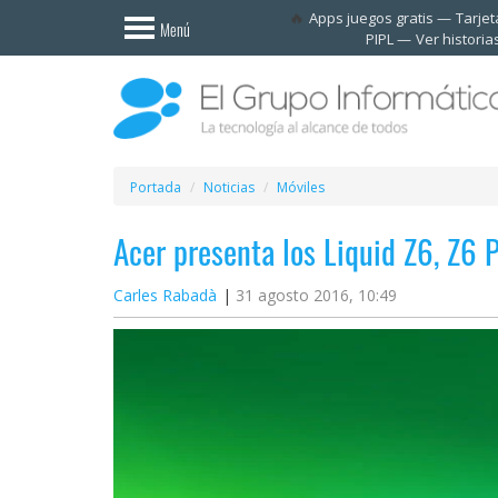
Invitado
Apps juegos gratis
Tarje
Menú
PIPL
Ver historia
Iniciar
sesión /
Registrarse
Esenciales
Móviles
Portada
Noticias
Móviles
Acer presenta los Liquid Z6, Z6 P
Ofertas
Carles Rabadà
31 agosto 2016, 10:49
Apps
Redes
sociales
Plataformas