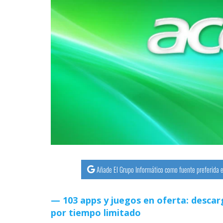
streaming
Operadores
Trucos
y
Tutoriales
Ciberseguridad
Sistemas
operativos
Añade El Grupo Informático como fuente preferida e
Profesional
103 apps y juegos en oferta: descar
por tiempo limitado
+