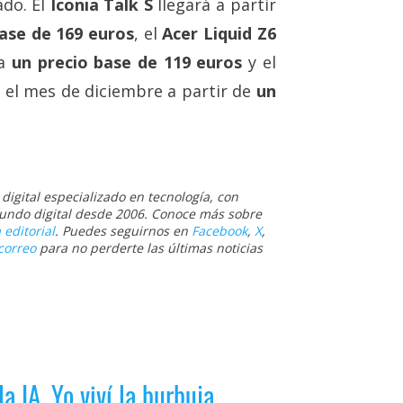
ado. El
Iconia Talk S
llegará a partir
base de 169 euros
, el
Acer Liquid Z6
a
un precio base de 119 euros
y el
n el mes de diciembre a partir de
un
igital especializado en tecnología, con
 mundo digital desde 2006. Conoce más sobre
 editorial
. Puedes seguirnos en
Facebook
,
X
,
correo
para no perderte las últimas noticias
la IA. Yo viví la burbuja