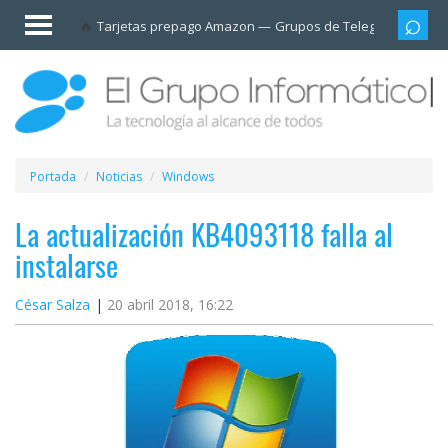
Invitado
Tarjetas prepago Amazon
Grupos de Telegram
Cali
Iniciar
sesión /
Registrarse
Esenciales
Móviles
Portada
Noticias
Windows
Ofertas
La actualización KB4093118 falla al
instalarse
Apps
César Salza
20 abril 2018, 16:22
Redes
sociales
Plataformas