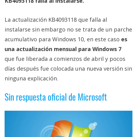
KB4093118 falla al instalarse.
Más
temas
La actualización KB4093118 que falla al
instalarse sin embargo no se trata de un parche
Sorteos
acumulativo para Windows 10, en este caso
es
Foros
una actualización mensual para Windows 7
que fue liberada a comienzos de abril y pocos
Contacto
días después fue colocada una nueva versión sin
/
ninguna explicación.
Sobre
nosotros
Sin respuesta oficial de Microsoft
/
Publicidad
/
Cambiar
opciones
de