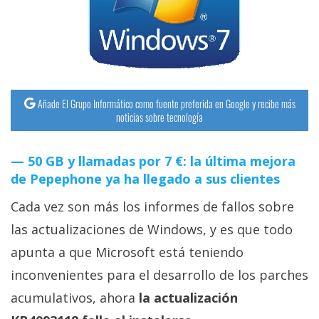
streaming
Operadores
Trucos
y
Añade El Grupo Informático como fuente preferida en Google y recibe más
noticias sobre tecnología
Tutoriales
50 GB y llamadas por 7 €: la última mejora
Ciberseguridad
de Pepephone ya ha llegado a sus clientes
Sistemas
Cada vez son más los informes de fallos sobre
operativos
las actualizaciones de Windows, y es que todo
apunta a que Microsoft está teniendo
Profesional
inconvenientes para el desarrollo de los parches
acumulativos, ahora
la actualización
+