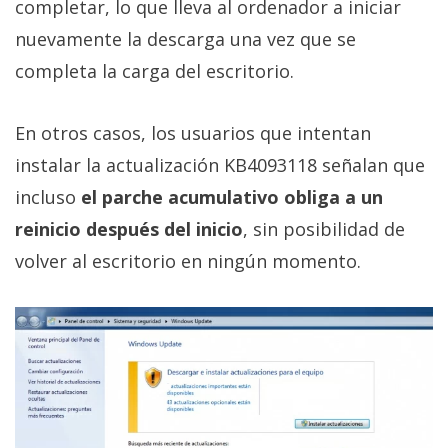
El Grupo
completar, lo que lleva al ordenador a iniciar
Informático
nuevamente la descarga una vez que se
(CC) 2006-
2026.
Algunos
completa la carga del escritorio.
derechos
reservados
.
En otros casos, los usuarios que intentan
instalar la actualización KB4093118 señalan que
incluso
el parche acumulativo obliga a un
reinicio después del inicio
, sin posibilidad de
volver al escritorio en ningún momento.