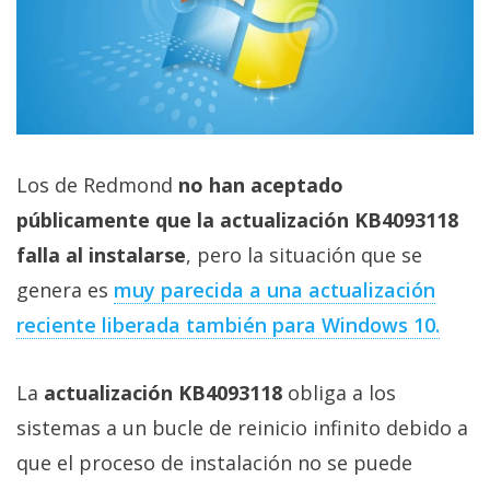
privacidad
/
Aviso
Legal
El medio de
Los de Redmond
no han aceptado
comunicación
digital donde
públicamente que la actualización KB4093118
encontrarás
todas las
falla al instalarse
, pero la situación que se
noticias sobre
tecnología,
genera es
muy parecida a una actualización
móviles,
reciente liberada también para Windows 10.
ordenadores,
apps,
informática,
La
actualización KB4093118
obliga a los
videojuegos,
comparativas,
sistemas a un bucle de reinicio infinito debido a
trucos y
tutoriales.
que el proceso de instalación no se puede