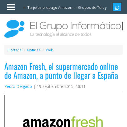
Invitado
Tarjetas prepago Amazon
Grupos de Telegram
Cali
Iniciar
sesión /
Registrarse
Esenciales
Móviles
Portada
Noticias
Web
Ofertas
Amazon Fresh, el supermercado online
de Amazon, a punto de llegar a España
Apps
Pedro Delgado
19 septiembre 2015, 18:11
Redes
sociales
Plataformas