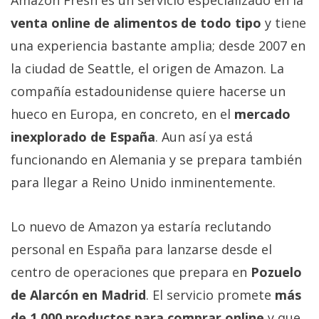
Amazon Fresh es un servicio especializado en la
Más
venta online de alimentos de todo tipo
y tiene
temas
una experiencia bastante amplia; desde 2007 en
la ciudad de Seattle, el origen de Amazon. La
Sorteos
compañía estadounidense quiere hacerse un
Foros
hueco en Europa, en concreto, en el
mercado
inexplorado de España
. Aun así ya está
Contacto
funcionando en Alemania y se prepara también
/
para llegar a Reino Unido inminentemente.
Sobre
nosotros
/
Lo nuevo de Amazon ya estaría reclutando
Publicidad
personal en España para lanzarse desde el
/
centro de operaciones que prepara en
Pozuelo
Cambiar
opciones
de Alarcón en Madrid
. El servicio promete
más
de
de 1.000 productos para comprar online
y que