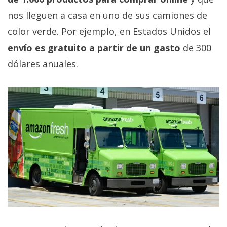
privacidad
nos lleguen a casa en uno de sus camiones de
/
color verde. Por ejemplo, en Estados Unidos el
Aviso
Legal
envío es gratuito a partir de un gasto
de 300
dólares anuales.
El medio de
comunicación
digital donde
encontrarás
todas las
noticias sobre
tecnología,
móviles,
ordenadores,
apps,
informática,
videojuegos,
comparativas,
trucos y
tutoriales.