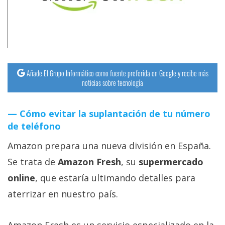
streaming
Operadores
Trucos
y
Añade El Grupo Informático como fuente preferida en Google y recibe más
noticias sobre tecnología
Tutoriales
Cómo evitar la suplantación de tu número
Ciberseguridad
de teléfono
Sistemas
Amazon prepara una nueva división en España.
operativos
Se trata de
Amazon Fresh
, su
supermercado
online
, que estaría ultimando detalles para
Profesional
aterrizar en nuestro país.
+