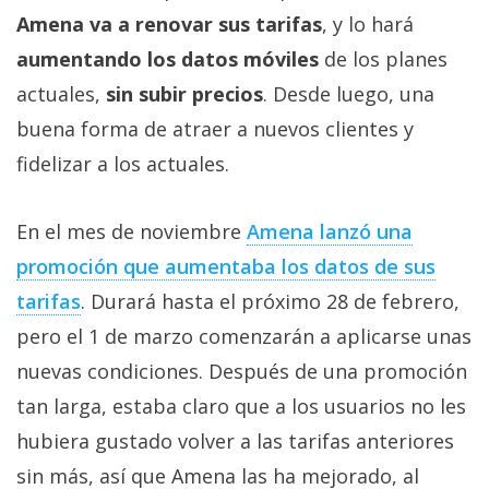
Más
Amena va a renovar sus tarifas
, y lo hará
temas
aumentando los datos móviles
de los planes
actuales,
sin subir precios
. Desde luego, una
Sorteos
buena forma de atraer a nuevos clientes y
fidelizar a los actuales.
Foros
En el mes de noviembre
Amena lanzó una
Contacto
/
promoción que aumentaba los datos de sus
Sobre
tarifas
. Durará hasta el próximo 28 de febrero,
nosotros
pero el 1 de marzo comenzarán a aplicarse unas
/
Publicidad
nuevas condiciones. Después de una promoción
/
tan larga, estaba claro que a los usuarios no les
Cambiar
hubiera gustado volver a las tarifas anteriores
opciones
sin más, así que Amena las ha mejorado, al
de