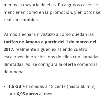
privacidad
menos la mayoría de ellas. En algunos casos se
/
mantienen como en la promoción, y en otros se
Aviso
realizan cambios.
Legal
Vamos a echar un vistazo a cómo quedan las
El medio de
comunicación
tarifas de Amena a partir del 1 de marzo del
digital donde
encontrarás
2017
, realmente siguen existiendo cuatro
todas las
escalones de precios, dos de ellos con llamadas
noticias sobre
tecnología,
ilimitadas. Así se configura la oferta comercial
móviles,
ordenadores,
de Amena:
apps,
informática,
videojuegos,
1,5 GB
+ llamadas a 18 cents (hasta 60 min)
comparativas,
trucos y
por
6,95 euros
al mes.
tutoriales.