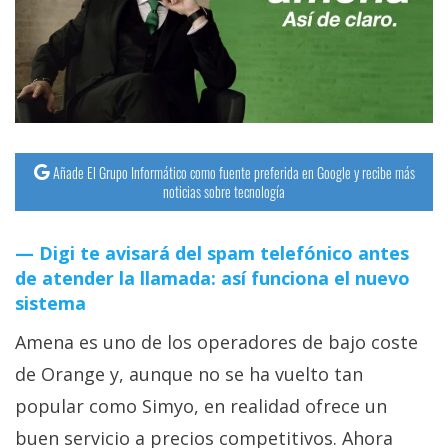
streaming
Operadores
Trucos
y
Tutoriales
Añade El Grupo Informático como fuente preferida en Google y recibe más
noticias sobre tecnología
Ciberseguridad
Digi te avisará del spam telefónico antes
de atender la llamada: así funciona el nuevo
Sistemas
sistema
operativos
Amena es uno de los operadores de bajo coste
Profesional
de Orange y, aunque no se ha vuelto tan
popular como Simyo, en realidad ofrece un
+
buen servicio a precios competitivos. Ahora