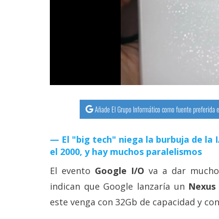
streaming
Operadores
Trucos
y
Tutoriales
Añade El Grupo Informático como fuente preferida e
Ciberseguridad
El "big tech" niega la burbuja de la
Sistemas
el 2000, y hay muchos paralelismos
operativos
El evento
Google I/O
va a dar mucho 
Profesional
indican que Google lanzaría un
Nexus 
este venga con 32Gb de capacidad y con
+