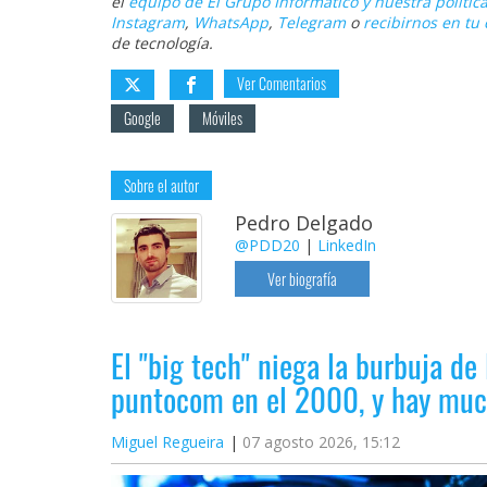
el
equipo de El Grupo Informático y nuestra política
Instagram
,
WhatsApp
,
Telegram
o
recibirnos en tu 
de tecnología.
Ver Comentarios
Google
Móviles
Sobre el autor
Pedro Delgado
@PDD20
|
LinkedIn
Ver biografía
El "big tech" niega la burbuja de 
puntocom en el 2000, y hay muc
Miguel Regueira
07 agosto 2026, 15:12