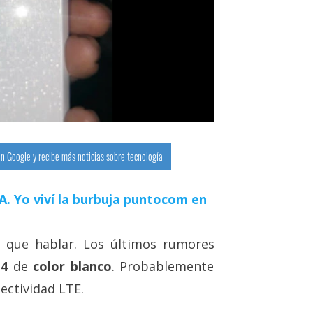
n Google y recibe más noticias sobre tecnología
 IA. Yo viví la burbuja puntocom en
que hablar. Los últimos rumores
4
de
color blanco
. Probablemente
ectividad LTE.