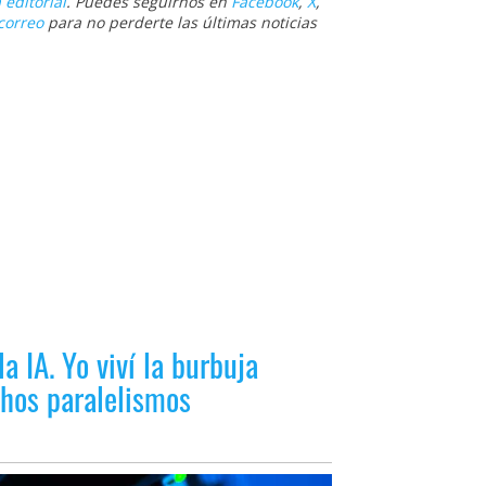
 editorial
. Puedes seguirnos en
Facebook
,
X
,
correo
para no perderte las últimas noticias
la IA. Yo viví la burbuja
hos paralelismos