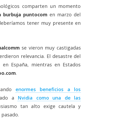
cnológicos comparten un momento
la burbuja puntocom
en marzo del
deberíamos tener muy presente en
ualcomm
se vieron muy castigadas
dieron relevancia. El desastre del
 en España, mientras en Estados
oo.com
.
erando
enormes beneficios a los
rado a
Nvidia como una de las
usiasmo tan alto exige cautela y
l pasado.