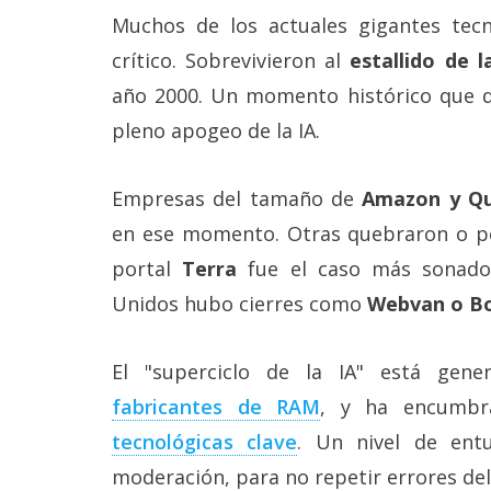
Muchos de los actuales gigantes te
crítico. Sobrevivieron al
estallido de 
año 2000. Un momento histórico que 
pleno apogeo de la IA.
Empresas del tamaño de
Amazon y Q
en ese momento. Otras quebraron o per
portal
Terra
fue el caso más sonado
Unidos hubo cierres como
Webvan o B
El "superciclo de la IA" está gen
fabricantes de RAM‎
, y ha encumb
tecnológicas clave‎
. Un nivel de ent
moderación, para no repetir errores de