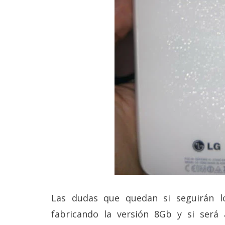
Legal
El medio de
comunicación
digital donde
encontrarás
todas las
noticias sobre
tecnología,
móviles,
ordenadores,
apps,
informática,
videojuegos,
comparativas,
trucos y
tutoriales.
El Grupo
Informático
Las dudas que quedan si seguirán l
(CC) 2006-
fabricando la versión 8Gb y si será 
2026.
Algunos
derechos