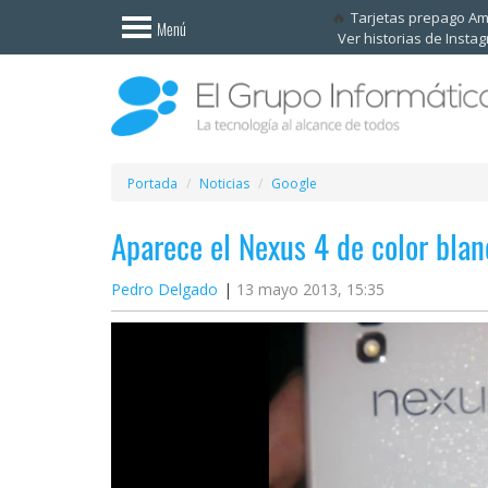
Invitado
Tarjetas prepago A
Menú
Ver historias de Insta
Iniciar
sesión /
Registrarse
Esenciales
Móviles
Portada
Noticias
Google
Aparece el Nexus 4 de color blan
Ofertas
Pedro Delgado
13 mayo 2013, 15:35
Apps
Redes
sociales
Plataformas