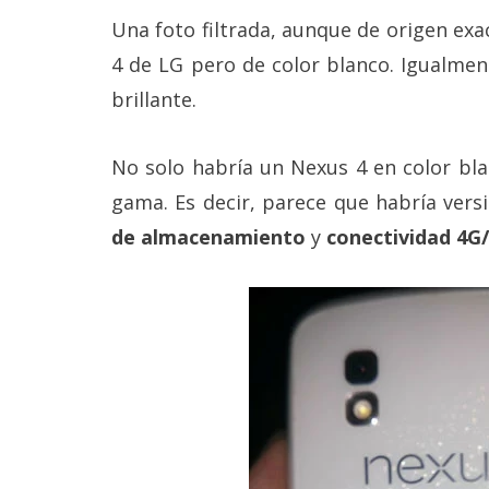
Más
Una foto filtrada, aunque de origen ex
temas
4 de LG pero de color blanco. Igualment
brillante.
Sorteos
No solo habría un Nexus 4 en color bla
Foros
gama. Es decir, parece que habría ver
Contacto
de almacenamiento
y
conectividad 4G
/
Sobre
nosotros
/
Publicidad
/
Cambiar
opciones
de
privacidad
/
Aviso