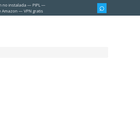
n no instalada
PIPL
te Amazon
VPN gratis