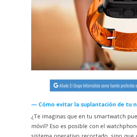
streaming
Operadores
Trucos
y
Tutoriales
Ciberseguridad
Añade El Grupo Informático como fuente preferida e
Sistemas
operativos
Cómo evitar la suplantación de tu 
Profesional
¿Te imaginas que en tu smartwatch pue
móvil? Eso es posible con el watchphone
+
sistema operativo recortado, sino que