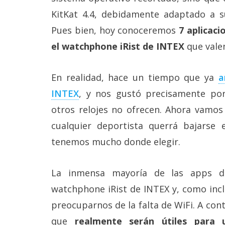
Más
KitKat 4.4, debidamente adaptado a su
temas
Pues bien, hoy conoceremos
7 aplicac
el watchphone iRist de INTEX
que valen
Sorteos
En realidad, hace un tiempo que ya
a
Foros
INTEX
, y nos gustó precisamente po
Contacto
otros relojes no ofrecen. Ahora vamos
/
cualquier deportista querrá bajarse 
Sobre
nosotros
tenemos mucho donde elegir.
/
Publicidad
/
La inmensa mayoría de las apps d
Cambiar
opciones
watchphone iRist de INTEX y, como inc
de
privacidad
preocuparnos de la falta de WiFi. A co
/
que
realmente serán útiles para 
Aviso