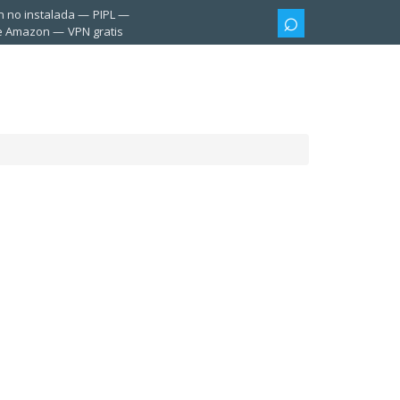
n no instalada
PIPL
te Amazon
VPN gratis