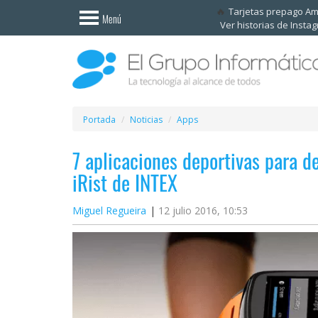
Invitado
Tarjetas prepago A
Menú
Ver historias de Insta
Iniciar
sesión /
Registrarse
Esenciales
Móviles
Portada
Noticias
Apps
7 aplicaciones deportivas para 
Ofertas
iRist de INTEX
Apps
Miguel Regueira
12 julio 2016, 10:53
Redes
sociales
Plataformas