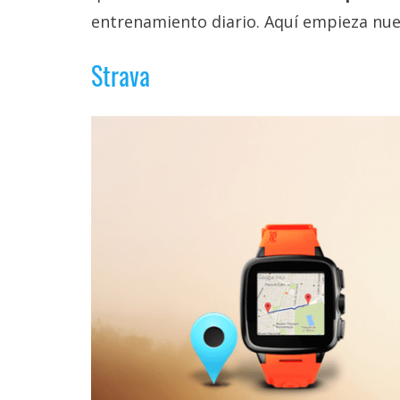
Legal
entrenamiento diario. Aquí empieza nues
El medio de
Strava
comunicación
digital donde
encontrarás
todas las
noticias sobre
tecnología,
móviles,
ordenadores,
apps,
informática,
videojuegos,
comparativas,
trucos y
tutoriales.
El Grupo
Informático
(CC) 2006-
2026.
Algunos
derechos