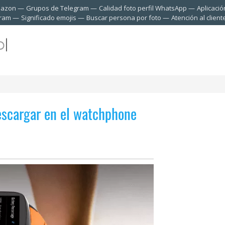
mazon
Grupos de Telegram
Calidad foto perfil WhatsApp
Aplicació
gram
Significado emojis
Buscar persona por foto
Atención al clien
descargar en el watchphone