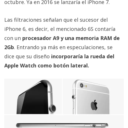
El Grupo
octubre. Ya en 2016 se lanzaría el iPhone 7.
Informático
(CC) 2006-
2026.
Algunos
Las filtraciones señalan que el sucesor del
derechos
reservados
.
iPhone 6, es decir, el mencionado 6S contaría
con un
procesador A9 y una memoria RAM de
2Gb
. Entrando ya más en especulaciones, se
dice que su diseño
incorporaría la rueda del
Apple Watch como botón lateral.