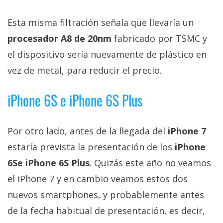
privacidad
/
Esta misma filtración señala que llevaría un
Aviso
procesador A8 de 20nm
fabricado por TSMC y
Legal
el dispositivo sería nuevamente de plástico en
vez de metal, para reducir el precio.
El medio de
comunicación
digital donde
iPhone 6S e iPhone 6S Plus
encontrarás
todas las
noticias sobre
Por otro lado, antes de la llegada del
iPhone 7
tecnología,
móviles,
estaría prevista la presentación de los
iPhone
ordenadores,
apps,
6Se iPhone 6S Plus
. Quizás este año no veamos
informática,
videojuegos,
el iPhone 7 y en cambio veamos estos dos
comparativas,
nuevos smartphones, y probablemente antes
trucos y
tutoriales.
de la fecha habitual de presentación, es decir,