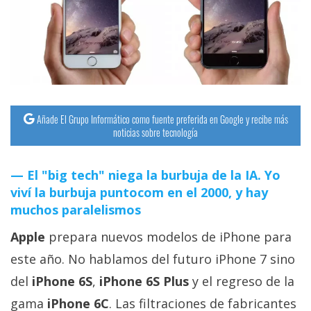
streaming
Operadores
Trucos
y
Tutoriales
Añade El Grupo Informático como fuente preferida en Google y recibe más
noticias sobre tecnología
Ciberseguridad
El "big tech" niega la burbuja de la IA. Yo
viví la burbuja puntocom en el 2000, y hay
Sistemas
muchos paralelismos
operativos
Apple
prepara nuevos modelos de iPhone para
Profesional
este año. No hablamos del futuro iPhone 7 sino
del
iPhone 6S
,
iPhone 6S Plus
y el regreso de la
+
gama
iPhone 6C
. Las filtraciones de fabricantes