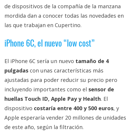
Más
de dispositivos de la compañía de la manzana
temas
mordida dan a conocer todas las novedades en
las que trabajan en Cupertino.
Sorteos
iPhone 6C, el nuevo “low cost”
Foros
El iPhone 6C sería un nuevo
tamaño de 4
Contacto
/
pulgadas
con unas características más
Sobre
ajustadas para poder reducir su precio pero
nosotros
incluyendo importantes como el
sensor de
/
huellas Touch ID, Apple Pay y Health
. El
Publicidad
/
dispositivo
costaría entre 400 y 500 euros
, y
Cambiar
Apple esperaría vender 20 millones de unidades
opciones
de este año, según la filtración.
de