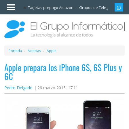
Invitado
Tarjetas prepago Amazon
Grupos de Telegram
Cali
Iniciar
sesión /
Registrarse
Esenciales
Móviles
Portada
Noticias
Apple
Ofertas
Apple prepara los iPhone 6S, 6S Plus y
6C
Apps
Pedro Delgado
26 marzo 2015, 17:11
Redes
sociales
Plataformas