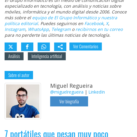
El Grupo Informático es un medio de comunicación digital
especializado en tecnología, con análisis y noticias sobre
móviles, informática y el mundo digital desde 2006. Conoce
más sobre el
equipo de El Grupo Informático y nuestra
política editorial
. Puedes seguirnos en
Facebook
,
X
,
Instagram
,
WhatsApp
,
Telegram
o
recibirnos en tu correo
para no perderte las últimas noticias de tecnología.
Ver Comentarios
Análisis
Inteligencia artificial
Sobre el autor
Miguel Regueira
@miguelregueira
|
LinkedIn
Ver biografía
7 portátiles que pesan muy poco