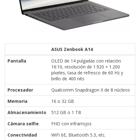
ASUS Zenbook A14
Pantalla
OLED de 14 pulgadas con relación
16:10, resolución de 1.920 × 1.200
píxeles, tasa de refresco de 60 Hz y
brillo de 400 nits
Procesador
Qualcomm Snapdragon X de 8 núcleos
Memoria
16 o 32 GB
Almacenamiento
512 GB o 1 TB
Cámara selfie
FHD con infrarrojos
Conectividad
WiFi 6E, Bluetooth 5.3, etc.