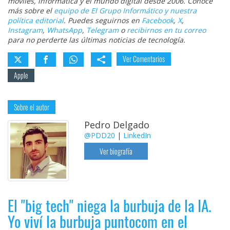
móviles, informática y el mundo digital desde 2006. Conoce
más sobre el
equipo de El Grupo Informático y nuestra
política editorial
. Puedes seguirnos en
Facebook
,
X
,
Instagram
,
WhatsApp
,
Telegram
o
recibirnos en tu correo
para no perderte las últimas noticias de tecnología.
Ver Comentarios
Apple
Sobre el autor
Pedro Delgado
@PDD20
|
LinkedIn
Ver biografía
El "big tech" niega la burbuja de la IA.
Yo viví la burbuja puntocom en el