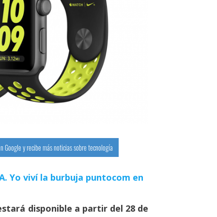
n Google y recibe más noticias sobre tecnología
 IA. Yo viví la burbuja puntocom en
stará disponible a partir del 28 de