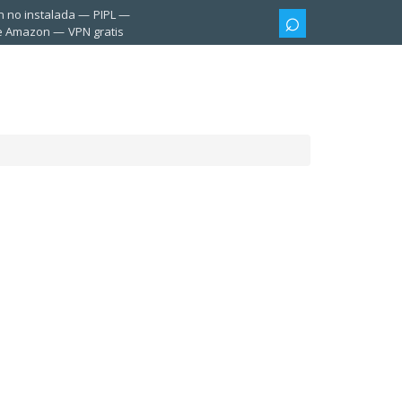
n no instalada
PIPL
te Amazon
VPN gratis