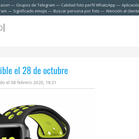
mazon
Grupos de Telegram
Calidad foto perfil WhatsApp
Aplicació
gram
Significado emojis
Buscar persona por foto
Atención al clien
ible el 28 de octubre
do el 08 febrero 2020, 18:31