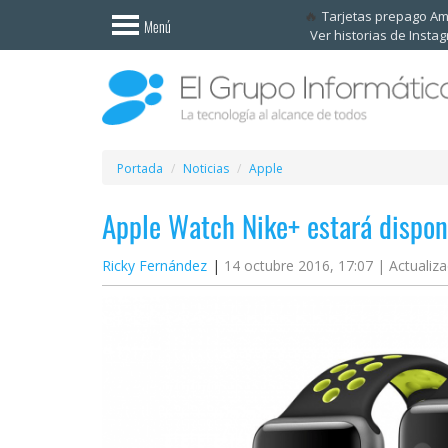
Invitado
Tarjetas prepago A
Menú
Ver historias de Insta
Iniciar
sesión /
Registrarse
Esenciales
Móviles
Portada
Noticias
Apple
Apple Watch Nike+ estará dispon
Ofertas
Ricky Fernández
14 octubre 2016, 17:07 |
Actualiza
Apps
Redes
sociales
Plataformas