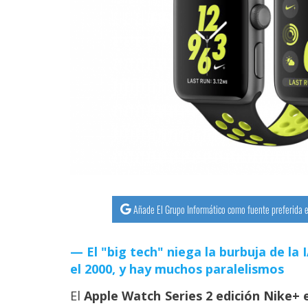
streaming
Operadores
Trucos
y
Tutoriales
Ciberseguridad
Sistemas
Añade El Grupo Informático como fuente preferida e
operativos
El "big tech" niega la burbuja de la
Profesional
el 2000, y hay muchos paralelismos
El
Apple Watch Series 2 edición Nike+ e
+