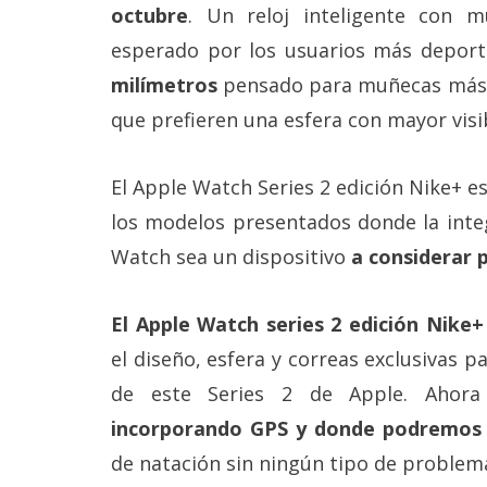
Más
octubre
. Un reloj inteligente con 
temas
esperado por los usuarios más deport
milímetros
pensado para muñecas más
Sorteos
que prefieren una esfera con mayor visib
Foros
El Apple Watch Series 2 edición Nike+ e
los modelos presentados donde la inte
Contacto
/
Watch sea un dispositivo
a considerar 
Sobre
nosotros
/
El Apple Watch series 2 edición Nike
Publicidad
/
el diseño, esfera y correas exclusivas 
Cambiar
de este Series 2 de Apple. Ahora
opciones
de
incorporando GPS y donde podremos 
privacidad
/
de natación sin ningún tipo de problem
Aviso