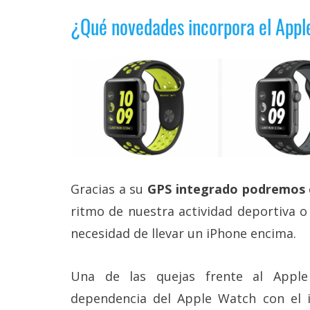
Legal
¿Qué novedades incorpora el App
El medio de
comunicación
digital donde
encontrarás
todas las
noticias sobre
tecnología,
móviles,
ordenadores,
apps,
informática,
Gracias a su
GPS integrado podremos co
videojuegos,
comparativas,
ritmo de nuestra actividad deportiva o i
trucos y
tutoriales.
necesidad de llevar un iPhone encima.
El Grupo
Informático
Una de las quejas frente al Apple
(CC) 2006-
2026.
Algunos
dependencia del Apple Watch con el i
derechos