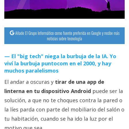
streaming
Operadores
Añade El Grupo Informático como fuente preferida en Google y recibe más
Trucos
noticias sobre tecnología
y
Tutoriales
El "big tech" niega la burbuja de la IA. Yo
viví la burbuja puntocom en el 2000, y hay
Ciberseguridad
muchos paralelismos
El andar a oscuras y
tirar de una app de
Sistemas
operativos
linterna en tu dispositivo Android
puede ser la
solución, a que no te choques contra la pared o
Profesional
la líes parda con parte del mobiliario del salón o
tu habitación, cuando se ha ido la luz por el
+
motivo que sea.