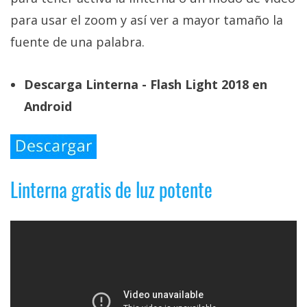
El Grupo
Informático
para usar el zoom y así ver a mayor tamaño la
(CC) 2006-
fuente de una palabra.
2026.
Algunos
derechos
reservados
.
Descarga Linterna - Flash Light 2018 en
Android
Linterna gratis de luz potente