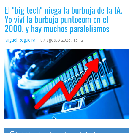
El "big tech" niega la burbuja de la IA.
Yo viví la burbuja puntocom en el
2000, y hay muchos paralelismos
Miguel Regueira
07 agosto 2026, 15:12