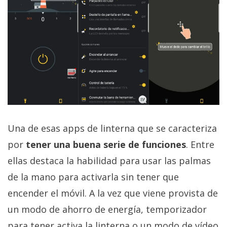
privacidad
/
Aviso
Legal
El medio de
comunicación
digital donde
encontrarás
todas las
noticias sobre
Una de esas apps de linterna que se caracteriza
tecnología,
móviles,
por
tener una buena serie de funciones
. Entre
ordenadores,
ellas destaca la habilidad para usar las palmas
apps,
informática,
de la mano para activarla sin tener que
videojuegos,
comparativas,
encender el móvil. A la vez que viene provista de
trucos y
un modo de ahorro de energía, temporizador
tutoriales.
para tener activa la linterna o un modo de vídeo