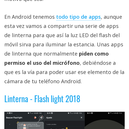
Más
temas
En Android tenemos
todo tipo de apps
, aunque
esta vez vamos a compartir una serie de apps
Sorteos
de linterna para que así la luz LED del flash del
móvil sirva para iluminar la estancia. Unas apps
Foros
de linterna que normalmente
piden como
Contacto
permiso el uso del micrófono
, debiéndose a
/
que es la vía para poder usar ese elemento de la
Sobre
cámara de tu teléfono Android.
nosotros
/
Linterna - Flash light 2018
Publicidad
/
Cambiar
opciones
de