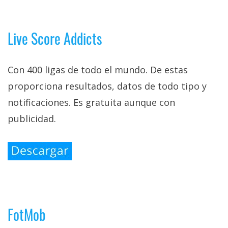
El Grupo
Informático
(CC) 2006-
2026.
Algunos
Live Score Addicts
derechos
reservados
.
Con 400 ligas de todo el mundo. De estas
proporciona resultados, datos de todo tipo y
notificaciones. Es gratuita aunque con
publicidad.
FotMob