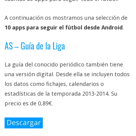
Más
temas
A continuación os mostramos una selección de
10 apps para seguir el fútbol desde Android
.
Sorteos
AS – Guía de la Liga
Foros
La guía del conocido periódico también tiene
Contacto
/
una versión digital. Desde ella se incluyen todos
Sobre
los datos como fichajes, calendarios o
nosotros
estadísticas de la temporada 2013-2014. Su
/
Publicidad
precio es de 0,89€.
/
Cambiar
opciones
de