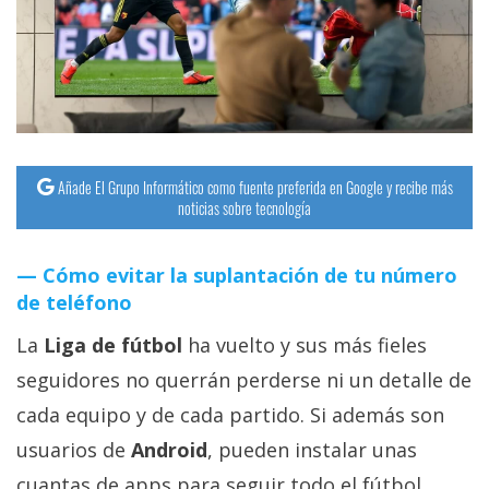
streaming
Operadores
Trucos
y
Tutoriales
Añade El Grupo Informático como fuente preferida en Google y recibe más
noticias sobre tecnología
Ciberseguridad
Cómo evitar la suplantación de tu número
de teléfono
Sistemas
operativos
La
Liga de fútbol
ha vuelto y sus más fieles
seguidores no querrán perderse ni un detalle de
Profesional
cada equipo y de cada partido. Si además son
usuarios de
Android
, pueden instalar unas
+
cuantas de apps para seguir todo el fútbol.