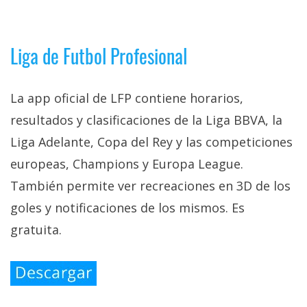
privacidad
/
Aviso
Liga de Futbol Profesional
Legal
La app oficial de LFP contiene horarios,
El medio de
comunicación
resultados y clasificaciones de la Liga BBVA, la
digital donde
Liga Adelante, Copa del Rey y las competiciones
encontrarás
todas las
europeas, Champions y Europa League.
noticias sobre
tecnología,
También permite ver recreaciones en 3D de los
móviles,
ordenadores,
goles y notificaciones de los mismos. Es
apps,
gratuita.
informática,
videojuegos,
comparativas,
trucos y
tutoriales.