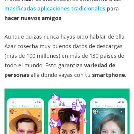
Más
masificadas aplicaciones tradicionales
para
temas
hacer nuevos amigos
.
Sorteos
Aunque quizás nunca hayas oído hablar de ella,
Azar cosecha muy buenos datos de descargas
Foros
(más de 100 millones) en más de 130 países de
Contacto
todo el mundo. Esto garantiza
variedad de
/
personas
allá donde vayas con tu
smartphone
.
Sobre
nosotros
/
Publicidad
/
Cambiar
opciones
de