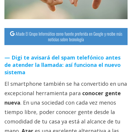
streaming
Operadores
Añade El Grupo Informático como fuente preferida en Google y recibe más
Trucos
noticias sobre tecnología
y
Tutoriales
Digi te avisará del spam telefónico antes
de atender la llamada: así funciona el nuevo
Ciberseguridad
sistema
El smartphone también se ha convertido en una
Sistemas
operativos
excepcional herramienta para
conocer gente
nueva
. En una sociedad con cada vez menos
Profesional
tiempo libre, poder conocer gente desde la
comodidad de tu casa ya está al alcance de tu
+
mano.
Azar
es una excelente alternativa a las