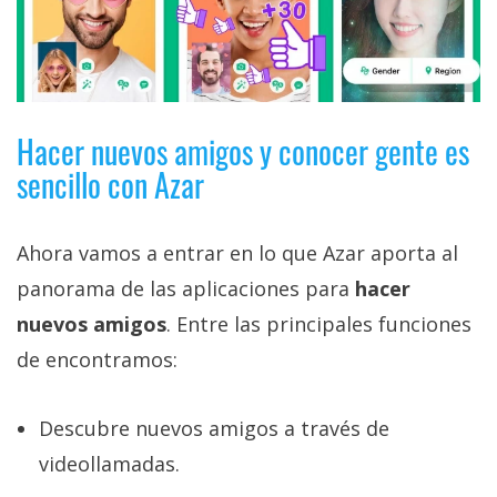
privacidad
/
Aviso
Legal
Hacer nuevos amigos y conocer gente es
El medio de
sencillo con Azar
comunicación
digital donde
encontrarás
todas las
Ahora vamos a entrar en lo que Azar aporta al
noticias sobre
panorama de las aplicaciones para
hacer
tecnología,
móviles,
nuevos amigos
. Entre las principales funciones
ordenadores,
apps,
de encontramos:
informática,
videojuegos,
comparativas,
Descubre nuevos amigos a través de
trucos y
tutoriales.
videollamadas.