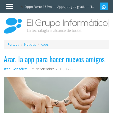
Invitado
Oppo Reno 16 Pro
Apps juegos gratis
Tarjetas prep
Iniciar
sesión /
Registrarse
Esenciales
Móviles
Portada
Noticias
Apps
Ofertas
Azar, la app para hacer nuevos amigos
Izan González
21 septiembre 2018, 12:00
Apps
Redes
sociales
Plataformas