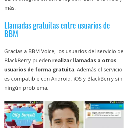
Más
más.
temas
Llamadas gratuitas entre usuarios de
Sorteos
BBM
Foros
Gracias a BBM Voice, los usuarios del servicio de
BlackBerry pueden
realizar llamadas a otros
Contacto
/
usuarios de forma gratuita
. Además el servicio
Sobre
es compatible con Android, iOS y BlackBerry sin
nosotros
ningún problema.
/
Publicidad
/
Cambiar
opciones
de