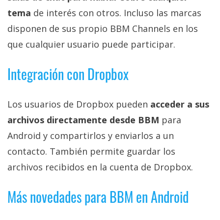
El Grupo
Informático
tema
de interés con otros. Incluso las marcas
(CC) 2006-
disponen de sus propio BBM Channels en los
2026.
Algunos
derechos
que cualquier usuario puede participar.
reservados
.
Integración con Dropbox
Los usuarios de Dropbox pueden
acceder a sus
archivos directamente desde BBM
para
Android y compartirlos y enviarlos a un
contacto. También permite guardar los
archivos recibidos en la cuenta de Dropbox.
Más novedades para BBM en Android