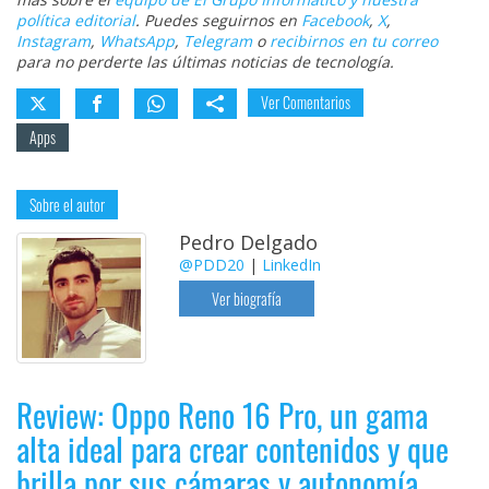
política editorial
. Puedes seguirnos en
Facebook
,
X
,
Instagram
,
WhatsApp
,
Telegram
o
recibirnos en tu correo
para no perderte las últimas noticias de tecnología.
Ver Comentarios
Apps
Sobre el autor
Pedro Delgado
@PDD20
|
LinkedIn
Ver biografía
Review: Oppo Reno 16 Pro, un gama
alta ideal para crear contenidos y que
brilla por sus cámaras y autonomía