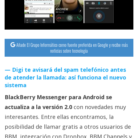
streaming
Operadores
Trucos
y
Añade El Grupo Informático como fuente preferida en Google y recibe más
noticias sobre tecnología
Tutoriales
Digi te avisará del spam telefónico antes
Ciberseguridad
de atender la llamada: así funciona el nuevo
sistema
Sistemas
BlackBerry Messenger para Android se
operativos
actualiza a la versión 2.0
con novedades muy
Profesional
interesantes. Entre ellas encontramos, la
posibilidad de llamar gratis a otros usuarios de
+
BBM, integración con Dropbox, BBM Channels y