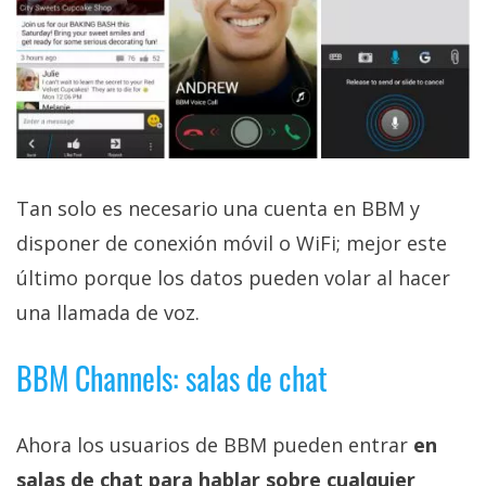
privacidad
/
Aviso
Legal
El medio de
comunicación
digital donde
Tan solo es necesario una cuenta en BBM y
encontrarás
disponer de conexión móvil o WiFi; mejor este
todas las
noticias sobre
último porque los datos pueden volar al hacer
tecnología,
móviles,
una llamada de voz.
ordenadores,
apps,
informática,
BBM Channels: salas de chat
videojuegos,
comparativas,
trucos y
Ahora los usuarios de BBM pueden entrar
en
tutoriales.
salas de chat para hablar sobre cualquier