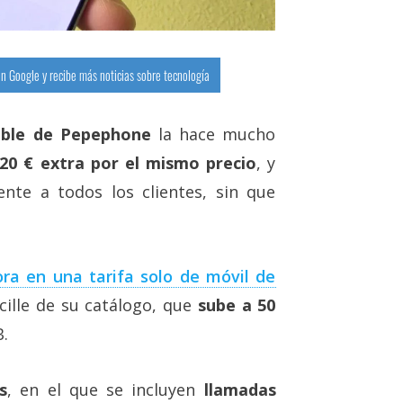
n Google y recibe más noticias sobre tecnología
ible de Pepephone
la hace mucho
0 € extra por el mismo precio
, y
nte a todos los clientes, sin que
ra en una tarifa solo de móvil de
cille de su catálogo, que
sube a 50
B.
s
, en el que se incluyen
llamadas