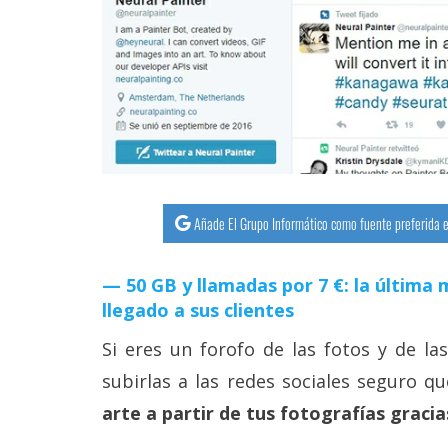
streaming
Operadores
Trucos
y
Tutoriales
Añade El Grupo Informático como fuente preferida e
Ciberseguridad
50 GB y llamadas por 7 €: la últim
Sistemas
llegado a sus clientes
operativos
Si eres un forofo de las fotos y de las
Profesional
subirlas a las redes sociales seguro q
arte a partir de tus fotografías gracias
+