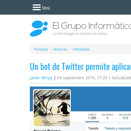
Invitado
Menú
Iniciar
sesión /
Registrarse
Esenciales
Móviles
Portada
Noticias
Utilidades
Un bot de Twitter permite aplica
Ofertas
Javier Moya
04 septiembre 2016, 17:29 |
Actualiza
Apps
Redes
sociales
Plataformas