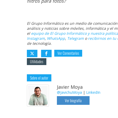
filtros para fotos?
El Grupo Informático es un medio de comunicación d
análisis y noticias sobre móviles, informática y el
el
equipo de El Grupo Informático y nuestra política
Instagram
,
WhatsApp
,
Telegram
o
recibirnos en tu 
de tecnología.
Ver Comentarios
Utilidades
Sobre el autor
Javier Moya
@JavichuMoya
|
LinkedIn
Ver biografía