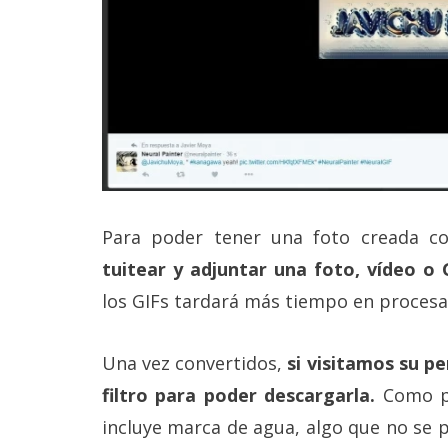
Legal
El medio de
comunicación
digital donde
encontrarás
todas las
noticias sobre
tecnología,
móviles,
ordenadores,
apps,
Para poder tener una foto creada co
informática,
tuitear y adjuntar una foto, vídeo o 
videojuegos,
comparativas,
los GIFs tardará más tiempo en procesa
trucos y
tutoriales.
Una vez convertidos,
si visitamos su p
El Grupo
Informático
filtro para poder descargarla.
Como po
(CC) 2006-
2026.
Algunos
incluye marca de agua, algo que no se p
derechos