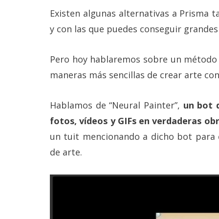
Más
Existen algunas alternativas a Prisma 
temas
y con las que puedes conseguir grandes
Sorteos
Pero hoy hablaremos sobre un método q
maneras más sencillas de crear arte con
Foros
Contacto
Hablamos de “Neural Painter”,
un bot d
/
fotos, vídeos y GIFs en verdaderas obr
Sobre
nosotros
un tuit mencionando a dicho bot para 
/
Publicidad
de arte.
/
Cambiar
opciones
de
privacidad
/
Aviso