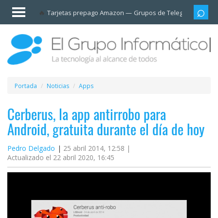
Invitado
Tarjetas prepago Amazon
Grupos de Telegram
Cali
Iniciar
sesión /
Registrarse
Esenciales
Móviles
Portada
Noticias
Apps
Ofertas
Cerberus, la app antirrobo para
Android, gratuita durante el día de hoy
Apps
Pedro Delgado
25 abril 2014, 12:58 |
Actualizado el 22 abril 2020, 16:45
Redes
sociales
Plataformas