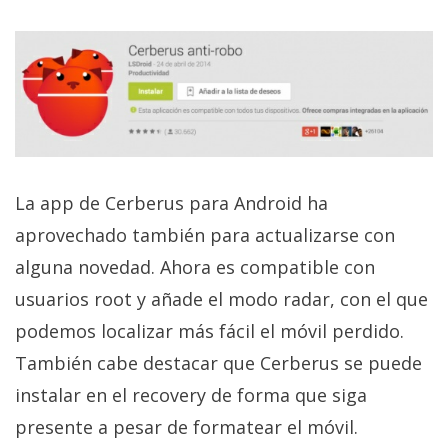
privacidad
/
Aviso
Legal
El medio de
comunicación
digital donde
La app de Cerberus para Android ha
encontrarás
todas las
aprovechado también para actualizarse con
noticias sobre
tecnología,
alguna novedad. Ahora es compatible con
móviles,
usuarios root y añade el modo radar, con el que
ordenadores,
apps,
podemos localizar más fácil el móvil perdido.
informática,
videojuegos,
También cabe destacar que Cerberus se puede
comparativas,
instalar en el recovery de forma que siga
trucos y
tutoriales.
presente a pesar de formatear el móvil.