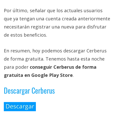
El Grupo
Informático
Por último, señalar que los actuales usuarios
(CC) 2006-
2026.
Algunos
que ya tengan una cuenta creada anteriormente
derechos
reservados
.
necesitarán registrar una nueva para disfrutar
de estos beneficios.
En resumen, hoy podemos descargar Cerberus
de forma gratuita. Tenemos hasta esta noche
para poder
conseguir Cerberus de forma
gratuita en Google Play Store
.
Descargar Cerberus