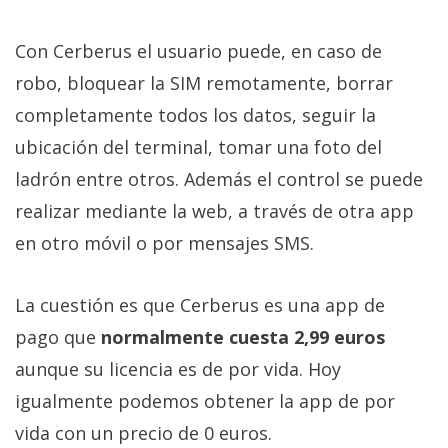
Más
temas
Con Cerberus el usuario puede, en caso de
robo, bloquear la SIM remotamente, borrar
Sorteos
completamente todos los datos, seguir la
ubicación del terminal, tomar una foto del
Foros
ladrón entre otros. Además el control se puede
realizar mediante la web, a través de otra app
Contacto
/
en otro móvil o por mensajes SMS.
Sobre
nosotros
La cuestión es que Cerberus es una app de
/
pago que
normalmente cuesta 2,99 euros
Publicidad
/
aunque su licencia es de por vida. Hoy
Cambiar
igualmente podemos obtener la app de por
opciones
vida con un precio de 0 euros.
de