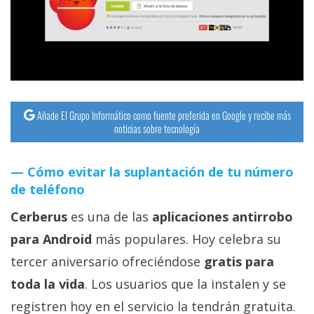
streaming
Operadores
Trucos
y
Añade El Grupo Informático como fuente preferida en Google y recibe más
Tutoriales
noticias sobre tecnología
Ciberseguridad
Cómo evitar la suplantación de tu número
de teléfono
Sistemas
Cerberus
es una de las
aplicaciones antirrobo
operativos
para Android
más populares. Hoy celebra su
Profesional
tercer aniversario ofreciéndose
gratis para
toda la vida
. Los usuarios que la instalen y se
+
registren hoy en el servicio la tendrán gratuita.