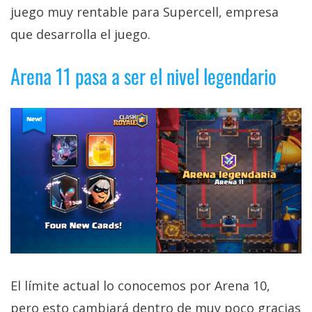
privacidad
juego muy rentable para Supercell, empresa
/
que desarrolla el juego.
Aviso
Legal
Arena 11 pasa a ser el nivel legendario
El medio de
comunicación
digital donde
encontrarás
todas las
noticias sobre
tecnología,
móviles,
ordenadores,
apps,
informática,
videojuegos,
comparativas,
trucos y
El límite actual lo conocemos por Arena 10,
tutoriales.
pero esto cambiará dentro de muy poco gracias