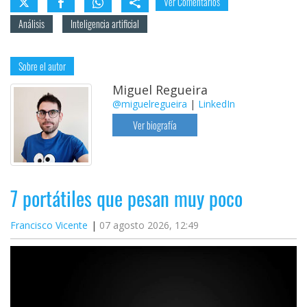
Ver Comentarios
Análisis
Inteligencia artificial
Sobre el autor
Miguel Regueira
@miguelregueira
|
LinkedIn
Ver biografía
7 portátiles que pesan muy poco
Francisco Vicente
07 agosto 2026, 12:49