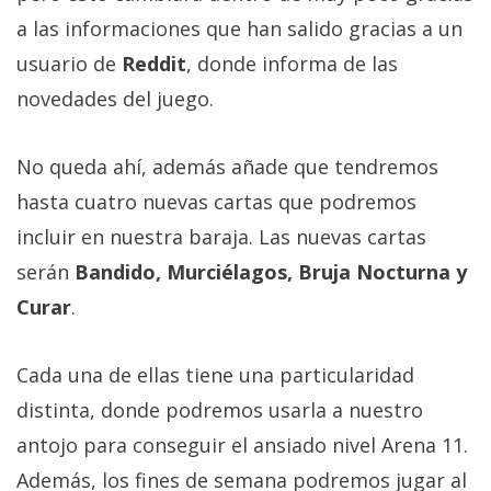
El Grupo
Informático
a las informaciones que han salido gracias a un
(CC) 2006-
usuario de
Reddit
, donde informa de las
2026.
Algunos
derechos
novedades del juego.
reservados
.
No queda ahí, además añade que tendremos
hasta cuatro nuevas cartas que podremos
incluir en nuestra baraja. Las nuevas cartas
serán
Bandido, Murciélagos, Bruja Nocturna y
Curar
.
Cada una de ellas tiene una particularidad
distinta, donde podremos usarla a nuestro
antojo para conseguir el ansiado nivel Arena 11.
Además, los fines de semana podremos jugar al