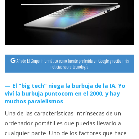
Añade El Grupo Informático como fuente preferida en Google y recibe más
noticias sobre tecnología
El "big tech" niega la burbuja de la IA. Yo
viví la burbuja puntocom en el 2000, y hay
muchos paralelismos
Una de las características intrínsecas de un
ordenador portátil es que puedas llevarlo a
cualquier parte. Uno de los factores que hace