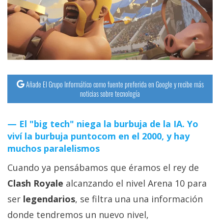
streaming
Operadores
Trucos
y
Tutoriales
Añade El Grupo Informático como fuente preferida en Google y recibe más
noticias sobre tecnología
Ciberseguridad
El "big tech" niega la burbuja de la IA. Yo
viví la burbuja puntocom en el 2000, y hay
Sistemas
muchos paralelismos
operativos
Cuando ya pensábamos que éramos el rey de
Profesional
Clash Royale
alcanzando el nivel Arena 10 para
ser
legendarios
, se filtra una una información
+
donde tendremos un nuevo nivel,