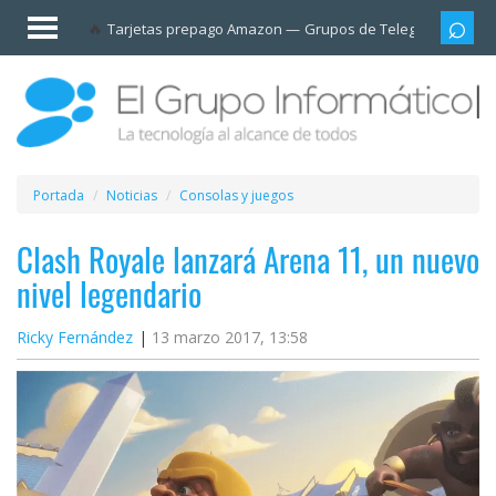
Invitado
Tarjetas prepago Amazon
Grupos de Telegram
Cali
Iniciar
sesión /
Registrarse
Esenciales
Móviles
Portada
Noticias
Consolas y juegos
Ofertas
Clash Royale lanzará Arena 11, un nuevo
nivel legendario
Apps
Ricky Fernández
13 marzo 2017, 13:58
Redes
sociales
Plataformas