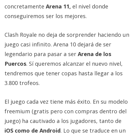
Más
concretamente
Arena 11,
el nivel donde
temas
conseguiremos ser los mejores.
Sorteos
Clash Royale no deja de sorprender haciendo un
juego casi infinito. Arena 10 dejará de ser
Foros
legendario para pasar a ser
Arena de los
Puercos
. Sí queremos alcanzar el nuevo nivel,
Contacto
/
tendremos que tener copas hasta llegar a los
Sobre
3.800 trofeos.
nosotros
/
El juego cada vez tiene más éxito. En su modelo
Publicidad
/
freemium (gratis pero con compras dentro del
Cambiar
juego) ha cautivado a los jugadores, tanto de
opciones
iOS como de Android
. Lo que se traduce en un
de