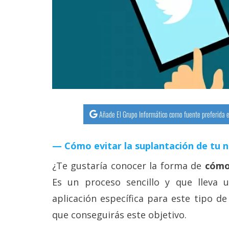
streaming
Operadores
Trucos
y
Tutoriales
Añade El Grupo Informático como fuente preferida e
Ciberseguridad
Cómo evitar la suplantación de tu 
Sistemas
operativos
¿Te gustaría conocer la forma de
cómo
Es un proceso sencillo y que lleva
Profesional
aplicación específica para este tipo de
que conseguirás este objetivo.
+