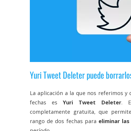
Legal
El medio de
comunicación
digital donde
encontrarás
todas las
noticias sobre
tecnología,
móviles,
ordenadores,
apps,
Yuri Tweet Deleter puede borrarlo
informática,
videojuegos,
comparativas,
trucos y
La aplicación a la que nos referimos y
tutoriales.
fechas es
Yuri Tweet Deleter
. 
El Grupo
completamente gratuita, que permite
Informático
(CC) 2006-
rango de dos fechas para
eliminar las
2026.
Algunos
período.
derechos