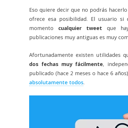
Más
Eso quiere decir que no podrás hacerl
temas
ofrece esa posibilidad. El usuario si
Sorteos
momento
cualquier tweet
que haya
publicaciones muy antiguas es muy comp
Foros
Afortunadamente existen utilidades 
Contacto
dos fechas muy fácilmente
, indepe
/
Sobre
publicado (hace 2 meses o hace 6 años)
nosotros
absolutamente todos
.
/
Publicidad
/
Cambiar
opciones
de
privacidad
/
Aviso