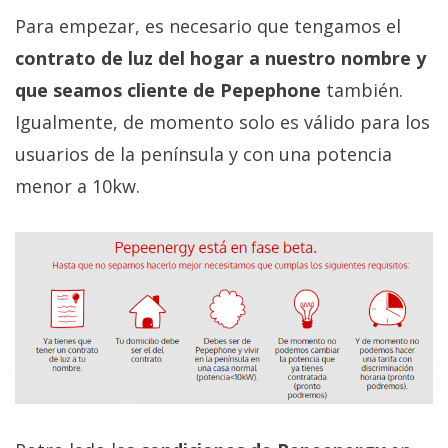
Más
Para empezar, es necesario que tengamos el
temas
contrato de luz del hogar a nuestro nombre y
que seamos cliente de Pepephone
también.
Sorteos
Igualmente, de momento solo es válido para los
usuarios de la península y con una potencia
Foros
menor a 10kw.
Contacto
/
Sobre
nosotros
/
Publicidad
/
Cambiar
opciones
de