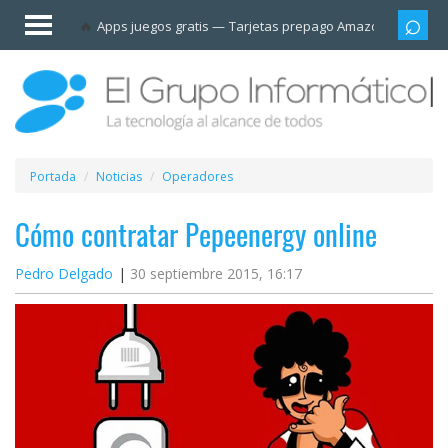
Invitado
Apps juegos gratis
Tarjetas prepago Amazon
Grupo
Iniciar
sesión /
Registrarse
Esenciales
Móviles
Portada
Noticias
Operadores
Ofertas
Cómo contratar Pepeenergy online
Pedro Delgado
30 septiembre 2015, 16:17
Apps
Redes
sociales
Plataformas