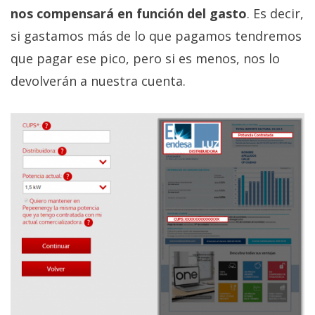
El Grupo
nos compensará en función del gasto
. Es decir,
Informático
(CC) 2006-
si gastamos más de lo que pagamos tendremos
2026.
Algunos
derechos
que pagar ese pico, pero si es menos, nos lo
reservados
.
devolverán a nuestra cuenta.