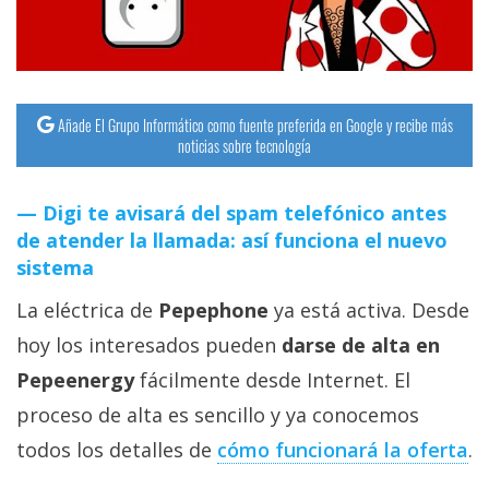
streaming
Operadores
Añade El Grupo Informático como fuente preferida en Google y recibe más
Trucos
noticias sobre tecnología
y
Tutoriales
Digi te avisará del spam telefónico antes
de atender la llamada: así funciona el nuevo
Ciberseguridad
sistema
La eléctrica de
Pepephone
ya está activa. Desde
Sistemas
operativos
hoy los interesados pueden
darse de alta en
Pepeenergy
fácilmente desde Internet. El
Profesional
proceso de alta es sencillo y ya conocemos
todos los detalles de
cómo funcionará la oferta
.
+