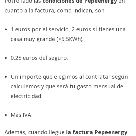
Potro lado las
condiciones de Pepeenergy
en
privacidad
cuanto a la factura, como indican, son:
/
Aviso
Legal
1 euros por el servicio, 2 euros si tienes una
casa muy grande (>5,5KWh).
El medio de
comunicación
digital donde
0,25 euros del seguro.
encontrarás
todas las
noticias sobre
Un importe que elegimos al contratar según
tecnología,
móviles,
calculemos y que será tu gasto mensual de
ordenadores,
electricidad.
apps,
informática,
videojuegos,
comparativas,
Más IVA
trucos y
tutoriales.
Además, cuando llegue
la factura Pepeenergy