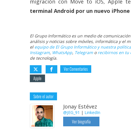
migración con Move to iOS, Apple t
terminal Android por un nuevo iPhone
El Grupo Informático es un medio de comunicación d
análisis y noticias sobre móviles, informática y el
el
equipo de El Grupo Informático y nuestra política
Instagram
,
WhatsApp
,
Telegram
o
recibirnos en tu 
de tecnología.
Ver Comentarios
Apple
Sobre el autor
Jonay Estévez
@JEG_91
|
LinkedIn
Ver biografía