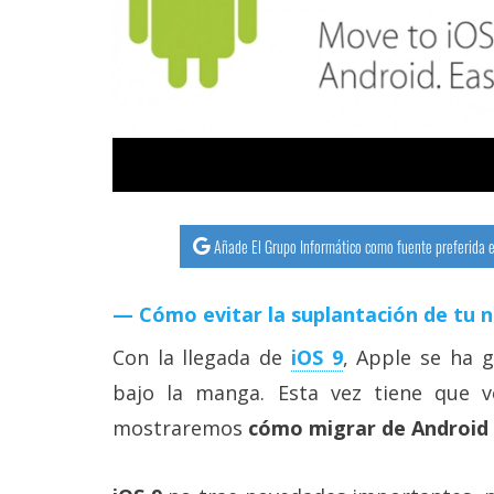
streaming
Operadores
Trucos
y
Tutoriales
Añade El Grupo Informático como fuente preferida e
Ciberseguridad
Cómo evitar la suplantación de tu 
Sistemas
operativos
Con la llegada de
iOS 9
, Apple se ha 
bajo la manga. Esta vez tiene que 
Profesional
mostraremos
cómo migrar de Android 
+