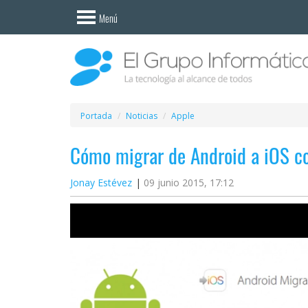
Invitado
Menú
Iniciar
sesión /
Registrarse
Esenciales
Móviles
Portada
Noticias
Apple
Cómo migrar de Android a iOS c
Ofertas
Jonay Estévez
09 junio 2015, 17:12
Apps
Redes
sociales
Plataformas