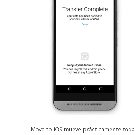
Legal
El medio de
comunicación
digital donde
encontrarás
todas las
noticias sobre
tecnología,
móviles,
ordenadores,
apps,
informática,
videojuegos,
comparativas,
trucos y
tutoriales.
El Grupo
Informático
(CC) 2006-
2026.
Algunos
Move to iOS mueve prácticamente toda 
derechos