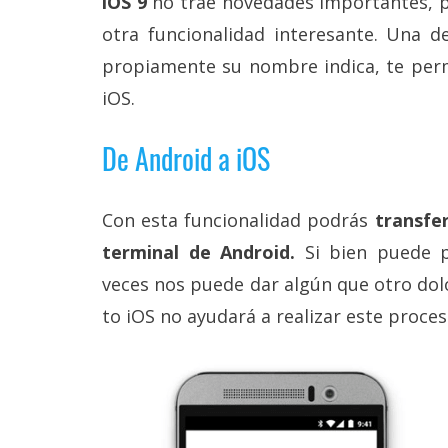
iOS 9
no trae novedades importantes, 
Más
otra funcionalidad interesante. Una d
temas
propiamente su nombre indica, te perm
Sorteos
iOS.
De Android a iOS
Foros
Contacto
Con esta funcionalidad podrás
transfe
/
Sobre
terminal de Android.
Si bien puede 
nosotros
veces nos puede dar algún que otro dol
/
Publicidad
to iOS no ayudará a realizar este proces
/
Cambiar
opciones
de
privacidad
/
Aviso