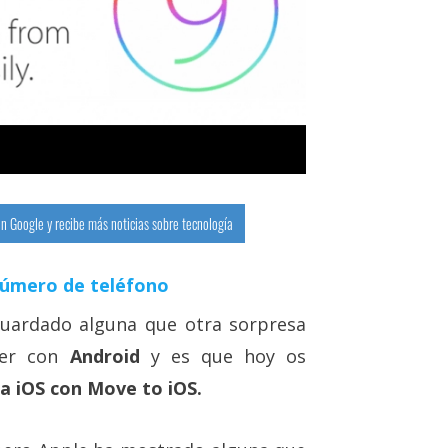
n Google y recibe más noticias sobre tecnología
número de teléfono
guardado alguna que otra sorpresa
ver con
Android
y es que hoy os
a iOS con Move to iOS.