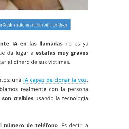
n Google y recibe más noticias sobre tecnología
nte IA en las llamadas
no es ya
que da lugar a
estafas muy graves
ar el dinero de sus víctimas.
ntos: una
IA capaz de clonar la voz‎
,
ablamos realmente con la persona
 son creíbles
usando la tecnología
el número de teléfono
. Es decir, a