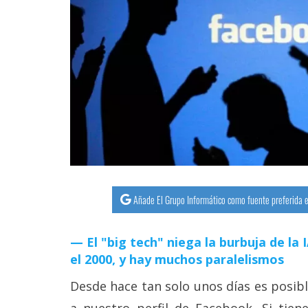
streaming
Operadores
Trucos
y
Tutoriales
Ciberseguridad
Sistemas
Añade El Grupo Informático como fuente preferida e
operativos
El "big tech" niega la burbuja de la
Profesional
el 2000, y hay muchos paralelismos
Desde hace tan solo unos días es posib
+
a nuestro perfil de Facebook. Si tie