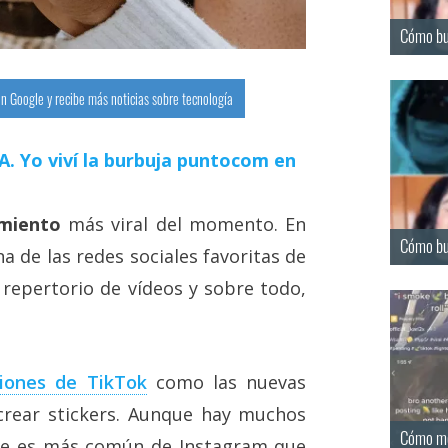
Cómo bus
n Google y recibe más noticias sobre tecnología
 IA. Yo viví la burbuja puntocom en
imiento
más viral del momento. En
Cómo bu
a de las redes sociales favoritas de
repertorio de vídeos y sobre todo,
ciones de TikTok
como las nuevas
 crear stickers. Aunque hay muchos
Cómo mo
que es más común de Instagram que