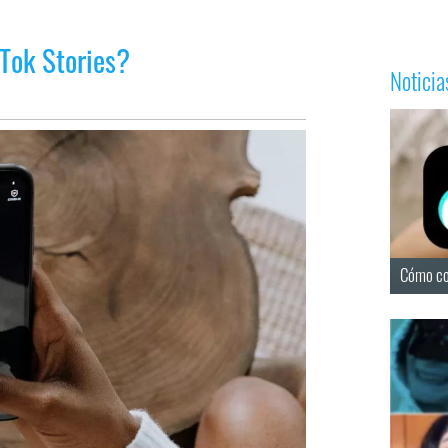
Tok Stories?
Notici
Cómo co