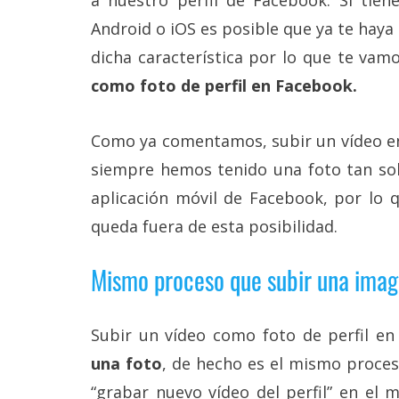
Más
Android o iOS es posible que ya te haya 
temas
dicha característica por lo que te va
como foto de perfil en Facebook.
Sorteos
Foros
Como ya comentamos, subir un vídeo en
siempre hemos tenido una foto tan solo
Contacto
aplicación móvil de Facebook, por lo
/
Sobre
queda fuera de esta posibilidad.
nosotros
/
Mismo proceso que subir una ima
Publicidad
/
Cambiar
opciones
Subir un vídeo como foto de perfil e
de
privacidad
una foto
, de hecho es el mismo proces
/
“grabar nuevo vídeo del perfil” en el
Aviso