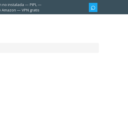
n no instalada
PIPL
te Amazon
VPN gratis