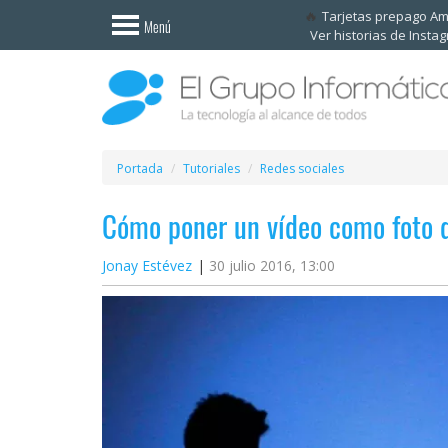
Invitado
Tarjetas prepago A
Menú
Ver historias de Insta
Iniciar
sesión /
Registrarse
Esenciales
Móviles
Portada
Tutoriales
Redes sociales
Cómo poner un vídeo como foto d
Ofertas
Jonay Estévez
30 julio 2016, 13:00
Apps
Redes
sociales
Plataformas