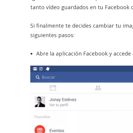
Legal
tanto vídeo guardados en tu Facebook 
El medio de
comunicación
Si finalmente te decides cambiar tu imag
digital donde
siguientes pasos:
encontrarás
todas las
noticias sobre
Abre la aplicación Facebook y accede a
tecnología,
móviles,
ordenadores,
apps,
informática,
videojuegos,
comparativas,
trucos y
tutoriales.
El Grupo
Informático
(CC) 2006-
2026.
Algunos
derechos