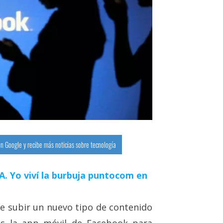
n Google y recibe más noticias sobre tecnología
 IA. Yo viví la burbuja puntocom en
le subir un nuevo tipo de contenido
nes la app móvil de Facebook para