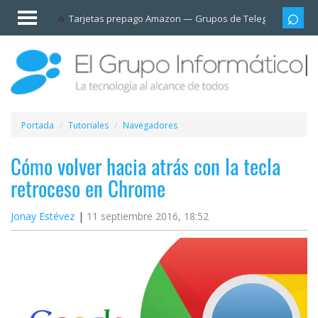
Invitado
Tarjetas prepago Amazon
Grupos de Telegram
Cali
Iniciar
sesión /
Registrarse
Esenciales
Móviles
Portada
Tutoriales
Navegadores
Ofertas
Cómo volver hacia atrás con la tecla
retroceso en Chrome
Apps
Jonay Estévez
11 septiembre 2016, 18:52
Redes
sociales
Plataformas