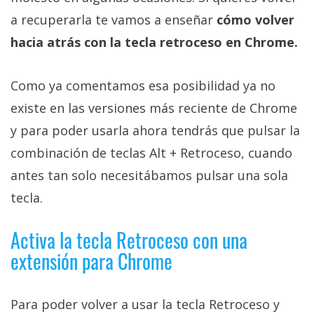
Más
a recuperarla te vamos a enseñar
cómo volver
temas
hacia atrás con la tecla retroceso en Chrome.
Sorteos
Como ya comentamos esa posibilidad ya no
existe en las versiones más reciente de Chrome
Foros
y para poder usarla ahora tendrás que pulsar la
Contacto
combinación de teclas Alt + Retroceso, cuando
/
antes tan solo necesitábamos pulsar una sola
Sobre
tecla.
nosotros
/
Activa la tecla Retroceso con una
Publicidad
/
extensión para Chrome
Cambiar
opciones
Para poder volver a usar la tecla Retroceso y
de