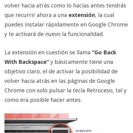
privacidad
volver hacia atrás como lo hacías antes tendrás
/
que recurrir ahora a una
extensión
, la cual
Aviso
puedes instalar rápidamente en Google Chrome
Legal
y te activará de nuevo la funcionalidad.
El medio de
comunicación
La extensión en cuestión se llama
“Go Back
digital donde
encontrarás
With Backspace”
y básicamente tiene una
todas las
objetivo claro, el de activar la posibilidad de
noticias sobre
tecnología,
volver hacia atrás en las páginas de Google
móviles,
ordenadores,
Chrome con solo pulsar la tecla Retroceso, tal y
apps,
como era posible hacer antes.
informática,
videojuegos,
comparativas,
trucos y
tutoriales.