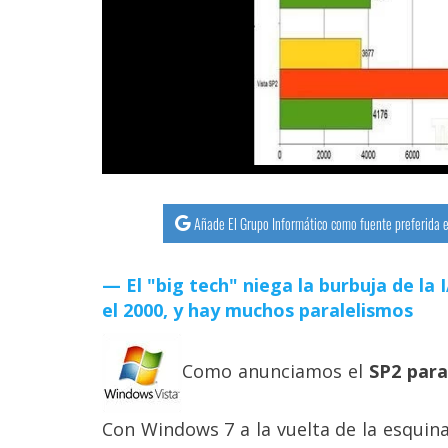
streaming
Operadores
Trucos
y
Tutoriales
Añade El Grupo Informático como fuente preferida e
Ciberseguridad
El "big tech" niega la burbuja de la
Sistemas
el 2000, y hay muchos paralelismos
operativos
Como anunciamos el
SP2 par
Profesional
Con Windows 7 a la vuelta de la esquin
+