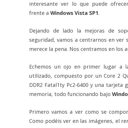
Más
interesante ver lo que puede ofrec
temas
frente a
Windows Vista SP1
.
Sorteos
Dejando de lado la mejoras de sopo
seguridad, vamos a centrarnos en ver s
Foros
merece la pena. Nos centramos en los a
Contacto
/
Echemos un ojo en primer lugar a la
Sobre
utilizado, compuesto por un Core 2 
nosotros
/
DDR2 Fatal1ty Pc2-6400 y una tarjeta 
Publicidad
/
memoria, todo funcionando bajo
Windo
Cambiar
opciones
de
Primero vamos a ver como se compor
privacidad
/
Como podéis ver en las imágenes, el re
Aviso