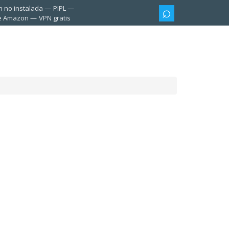
n no instalada
PIPL
te Amazon
VPN gratis