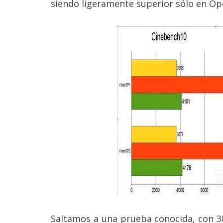
siendo ligeramente superior sólo en O
Legal
El medio de
comunicación
digital donde
encontrarás
todas las
noticias sobre
tecnología,
móviles,
ordenadores,
apps,
informática,
videojuegos,
comparativas,
trucos y
tutoriales.
El Grupo
Informático
(CC) 2006-
2026.
Algunos
Saltamos a una prueba conocida, con 3
derechos