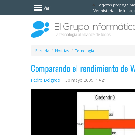
Invitado
Tarjetas prepago A
Menú
Ver historias de Insta
Iniciar
sesión /
Registrarse
Esenciales
Móviles
Portada
Noticias
Tecnología
Comparando el rendimiento de W
Ofertas
Pedro Delgado
30 mayo 2009, 14:21
Apps
Redes
sociales
Plataformas