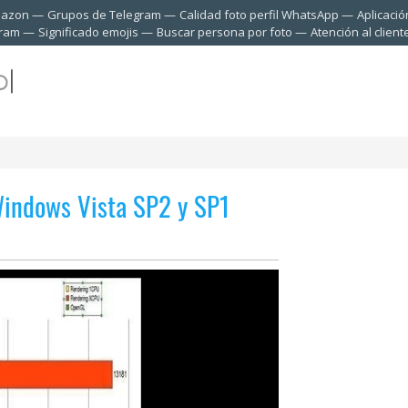
mazon
Grupos de Telegram
Calidad foto perfil WhatsApp
Aplicació
gram
Significado emojis
Buscar persona por foto
Atención al clien
indows Vista SP2 y SP1