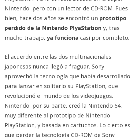
Más
Nintendo, pero con un lector de CD-ROM. Pues
temas
bien, hace dos años se encontró un
prototipo
perdido de la Nintendo PlyaStation
y, tras
Sorteos
mucho trabajo,
ya funciona
casi por completo.
Foros
El acuerdo entre las dos multinacionales
Contacto
japonesas nunca llegó a fraguar. Sony
/
aprovechó la tecnología que había desarrollado
Sobre
para lanzar en solitario su PlayStation, que
nosotros
/
revolucionó el mundo de los videojuegos.
Publicidad
Nintendo, por su parte, creó la Nintendo 64,
/
muy diferente al prototipo de Nintendo
Cambiar
PlayStation, y basada en cartuchos. Lo cierto es
opciones
de
que perder la tecnología CD-ROM de Sony