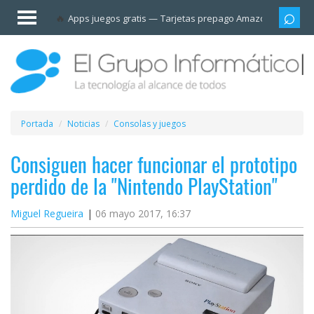
Invitado
Apps juegos gratis
Tarjetas prepago Amazon
Grupo
Iniciar
sesión /
Registrarse
Esenciales
Móviles
Portada
Noticias
Consolas y juegos
Ofertas
Consiguen hacer funcionar el prototipo
perdido de la "Nintendo PlayStation"
Apps
Miguel Regueira
06 mayo 2017, 16:37
Redes
sociales
Plataformas