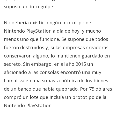
privacidad
supuso un duro golpe.
/
Aviso
No debería existir ningún prototipo de
Legal
Nintendo PlayStation a día de hoy, y mucho
El medio de
menos uno que funcione. Se supone que todos
comunicación
fueron destruidos y, si las empresas creadoras
digital donde
encontrarás
conservaron alguno, lo mantienen guardado en
todas las
noticias sobre
secreto. Sin embargo, en el año 2015 un
tecnología,
aficionado a las consolas encontró una muy
móviles,
ordenadores,
llamativa en una subasta pública de los bienes
apps,
informática,
de un banco que había quebrado. Por 75 dólares
videojuegos,
compró un lote que incluía un prototipo de la
comparativas,
trucos y
Nintendo PlayStation.
tutoriales.