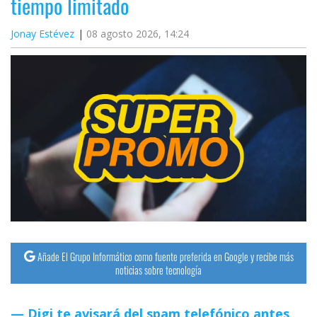
tiempo limitado
Jonay Estévez
08 agosto 2026, 14:24
Añade El Grupo Informático como fuente preferida en Google y recibe más
noticias sobre tecnología
Digi te avisará del spam telefónico antes