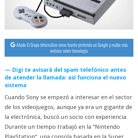
streaming
Operadores
Trucos
y
Añade El Grupo Informático como fuente preferida en Google y recibe más
noticias sobre tecnología
Tutoriales
Digi te avisará del spam telefónico antes
Ciberseguridad
de atender la llamada: así funciona el nuevo
sistema
Sistemas
Cuando Sony se empezó a interesar en el sector
operativos
de los videojuegos, aunque ya era un gigante de
Profesional
la electrónica, buscó un socio con experiencia.
Durante un tiempo trabajó en la "Nintendo
+
PlayStation", una consola basada en la Super