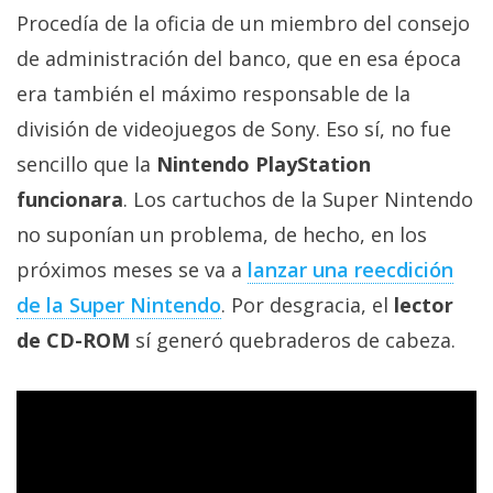
El Grupo
Procedía de la oficia de un miembro del consejo
Informático
(CC) 2006-
de administración del banco, que en esa época
2026.
Algunos
derechos
era también el máximo responsable de la
reservados
.
división de videojuegos de Sony. Eso sí, no fue
sencillo que la
Nintendo PlayStation
funcionara
. Los cartuchos de la Super Nintendo
no suponían un problema, de hecho, en los
próximos meses se va a
lanzar una reecdición
de la Super Nintendo
. Por desgracia, el
lector
de CD-ROM
sí generó quebraderos de cabeza.