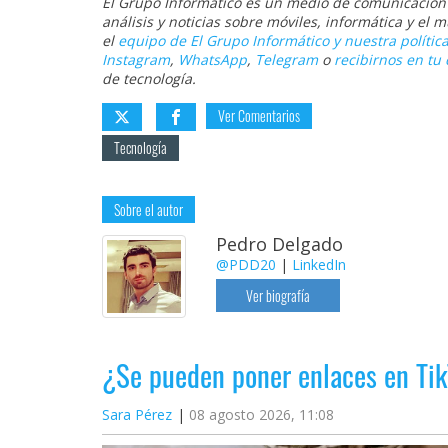
El Grupo Informático es un medio de comunicación d
análisis y noticias sobre móviles, informática y el
el
equipo de El Grupo Informático y nuestra política
Instagram
,
WhatsApp
,
Telegram
o
recibirnos en tu 
de tecnología.
Ver Comentarios
Tecnología
Sobre el autor
Pedro Delgado
@PDD20
|
LinkedIn
Ver biografía
¿Se pueden poner enlaces en Tik
Sara Pérez
08 agosto 2026, 11:08