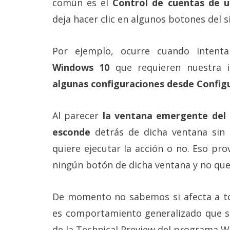
común es el
Control de cuentas de 
Más
deja hacer clic en algunos botones del s
temas
Sorteos
Por ejemplo, ocurre cuando inten
Windows 10
que requieren nuestra in
Foros
algunas configuraciones desde Config
Contacto
Al parecer
la ventana emergente del 
/
Sobre
esconde
detrás de dicha ventana sin p
nosotros
quiere ejecutar la acción o no. Eso pr
/
Publicidad
ningún botón de dicha ventana y no que
/
Cambiar
opciones
De momento no sabemos si afecta a to
de
privacidad
es comportamiento generalizado que se
/
Aviso
de la Technical Preview del programa W