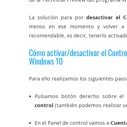
Legal
La solución para por
desactivar el C
El medio de
comunicación
menos en ese momento y volver a ac
digital donde
encontrarás
recomendable, es decir, tenerlo activad
todas las
noticias sobre
Cómo activar/desactivar el Contro
tecnología,
móviles,
Windows 10
ordenadores,
apps,
informática,
videojuegos,
Para ello realizamos los siguientes paso
comparativas,
trucos y
tutoriales.
Pulsamos botón derecho sobre el
El Grupo
control
(también podemos realizar u
Informático
(CC) 2006-
2026.
Algunos
En el Panel de control vamos a
Cuenta
derechos