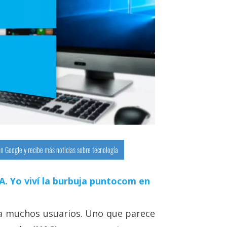
n Google y recibe más noticias sobre tecnología
 IA. Yo viví la burbuja puntocom en
a muchos usuarios. Uno que parece