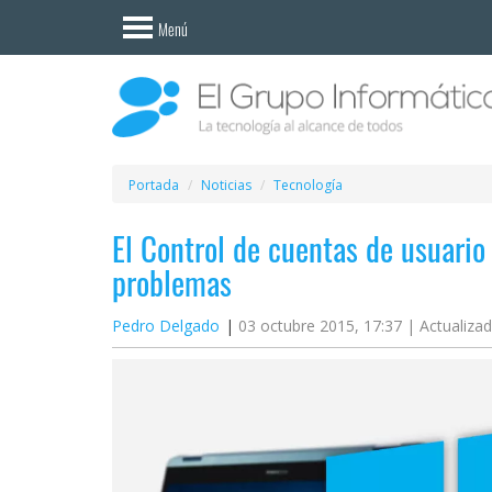
Invitado
Menú
Iniciar
sesión /
Registrarse
Esenciales
Móviles
Portada
Noticias
Tecnología
El Control de cuentas de usuari
Ofertas
problemas
Apps
Pedro Delgado
03 octubre 2015, 17:37 |
Actualiza
Redes
sociales
Plataformas