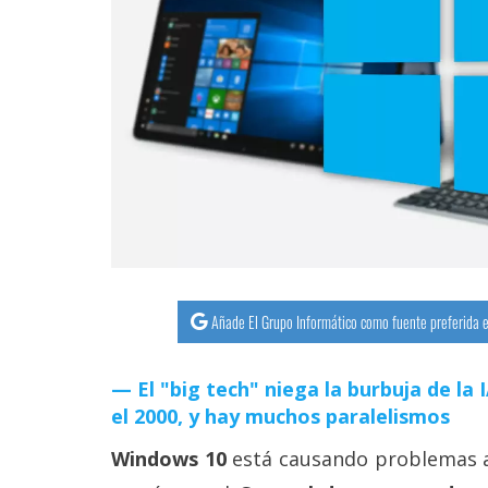
streaming
Operadores
Trucos
y
Tutoriales
Ciberseguridad
Sistemas
Añade El Grupo Informático como fuente preferida e
operativos
El "big tech" niega la burbuja de la
Profesional
el 2000, y hay muchos paralelismos
Windows 10
está causando problemas 
+