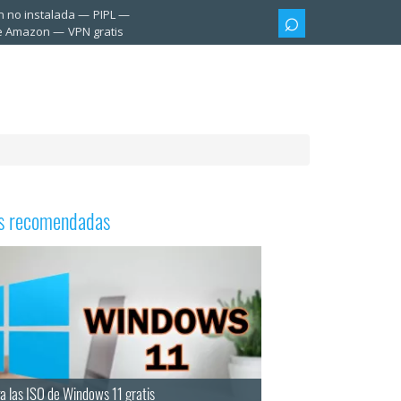
n no instalada
PIPL
te Amazon
VPN gratis
as recomendadas
a las ISO de Windows 11 gratis