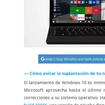
streaming
Operadores
Trucos
y
Tutoriales
Ciberseguridad
Añade El Grupo Informático como fuente preferida e
Sistemas
Cómo evitar la suplantación de tu 
operativos
El lanzamiento de Windows 10 es inmin
Profesional
Microsoft aprovecha hasta el último 
correcciones a su sistema operativo. 
+
build 10166
, una versión de prueba disp