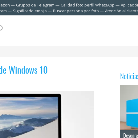
mazon
Grupos de Telegram
Calidad foto perfil WhatsApp
Aplicació
gram
Significado emojis
Buscar persona por foto
Atención al clien
a de Windows 10
Notici
Descarg