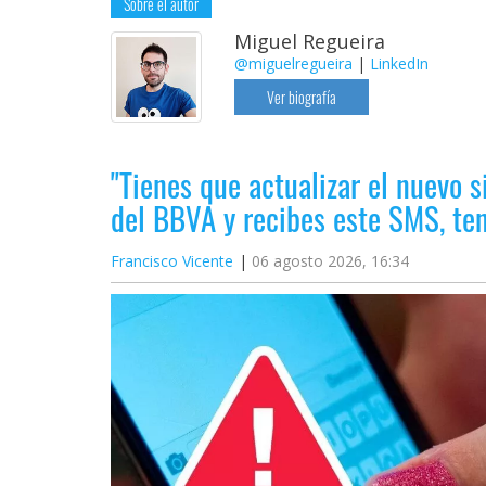
Sobre el autor
Miguel Regueira
@miguelregueira
|
LinkedIn
Ver biografía
"Tienes que actualizar el nuevo s
del BBVA y recibes este SMS, t
Francisco Vicente
06 agosto 2026, 16:34