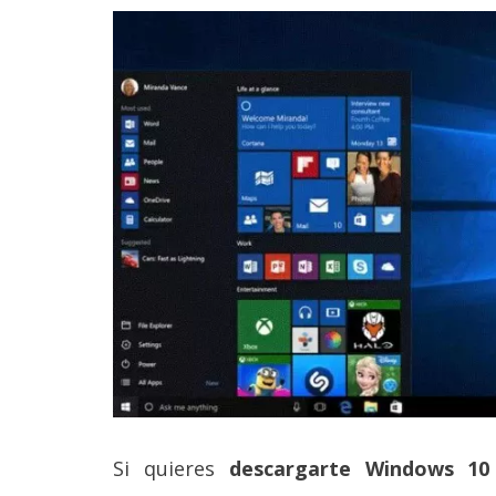
Legal
El medio de
comunicación
digital donde
encontrarás
todas las
noticias sobre
tecnología,
móviles,
ordenadores,
apps,
informática,
videojuegos,
comparativas,
trucos y
tutoriales.
El Grupo
Informático
(CC) 2006-
Si quieres
descargarte Windows 10 
2026.
Algunos
derechos