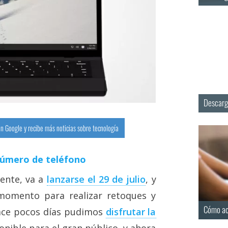
Descarg
n Google y recibe más noticias sobre tecnología
número de teléfono
ente, va a
lanzarse el 29 de julio
, y
momento para realizar retoques y
Cómo ac
Hace pocos días pudimos
disfrutar la
onible para el gran público, y ahora