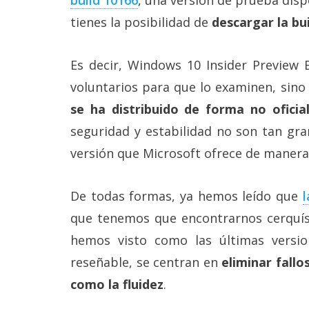
Más
tienes la posibilidad de
descargar la bu
temas
Es decir, Windows 10 Insider Preview 
Sorteos
voluntarios para que lo examinen, sino
Foros
se ha distribuido de forma no oficia
seguridad y estabilidad no son tan gr
Contacto
versión que Microsoft ofrece de manera 
/
Sobre
nosotros
De todas formas, ya hemos leído que
l
/
Publicidad
que tenemos que encontrarnos cerquísi
/
Cambiar
hemos visto como las últimas versi
opciones
reseñable, se centran en
eliminar fallo
de
privacidad
como la fluidez
.
/
Aviso