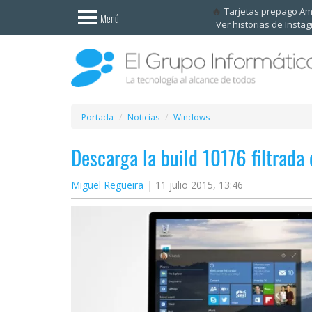
Invitado
Tarjetas prepago A
Menú
Ver historias de Insta
Iniciar
sesión /
Registrarse
Esenciales
Móviles
Portada
Noticias
Windows
Descarga la build 10176 filtrad
Ofertas
Miguel Regueira
11 julio 2015, 13:46
Apps
Redes
sociales
Plataformas