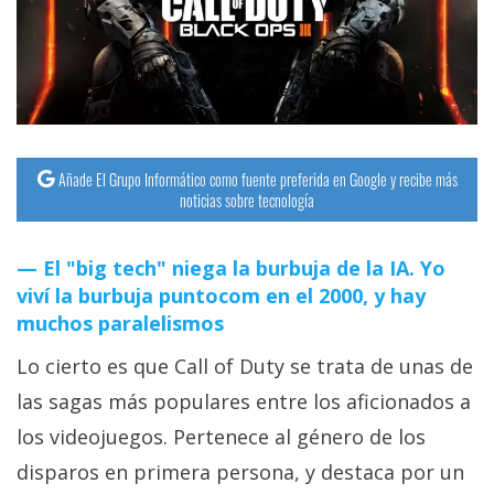
streaming
Operadores
Trucos
y
Añade El Grupo Informático como fuente preferida en Google y recibe más
Tutoriales
noticias sobre tecnología
Ciberseguridad
El "big tech" niega la burbuja de la IA. Yo
viví la burbuja puntocom en el 2000, y hay
Sistemas
muchos paralelismos
operativos
Lo cierto es que Call of Duty se trata de unas de
las sagas más populares entre los aficionados a
Profesional
los videojuegos. Pertenece al género de los
disparos en primera persona, y destaca por un
+