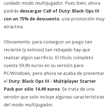
Más
cuidado modo multijugador. Pues bien, ahora
temas
podrás
descargar Call of Duty: Black Ops III
con un 75% de descuento
, una promoción muy
Sorteos
atractiva.
Foros
Obviamente, para conseguir un juego tan
reciente (y exitoso) tan rebajado hay que
Contacto
realizar algún sacrificio. El título completo
/
Sobre
cuesta 59,90 euros en su versión para
nosotros
PC/Windows, pero ahora se acaba de presentar
/
el
Duty: Black Ops III - Multiplayer Starter
Publicidad
Pack por sólo 14,49 euros
. Se trata de una
/
Cambiar
versión que solo incluye algunas características
opciones
del modo multijugador.
de