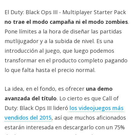
privacidad
El Duty: Black Ops III - Multiplayer Starter Pack
/
Aviso
no trae el modo campaña ni el modo zombies
.
Legal
Pone límites a la hora de diseñar las partidas
mutlijugador y a la subida de nivel. Es una
El medio de
introducción al juego, que luego podemos
comunicación
digital donde
transformar en el producto completo pagando
encontrarás
todas las
lo que falta hasta el precio normal.
noticias sobre
tecnología,
móviles,
La idea, en el fondo, es ofrecer
una demo
ordenadores,
apps,
avanzada del título
. Lo cierto es que Call of
informática,
Duty: Black Ops III lideró
los videojuegos más
videojuegos,
comparativas,
vendidos del 2015
, así que muchos aficionados
trucos y
tutoriales.
estarán interesada en descargarlo con un 75%