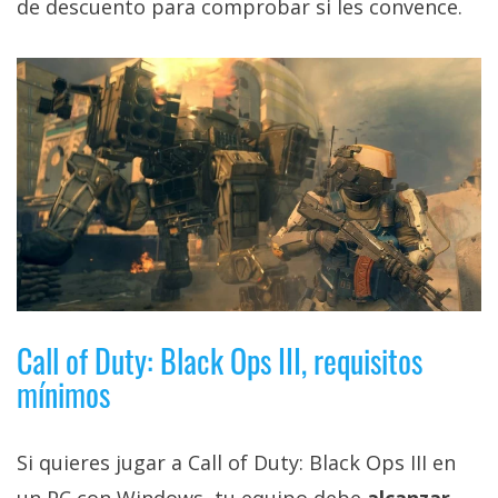
de descuento para comprobar si les convence.
El Grupo
Informático
(CC) 2006-
2026.
Algunos
derechos
reservados
.
Call of Duty: Black Ops III, requisitos
mínimos
Si quieres jugar a Call of Duty: Black Ops III en