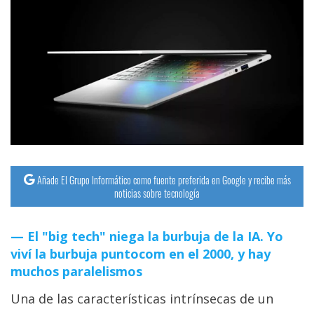
Añade El Grupo Informático como fuente preferida en Google y recibe más
noticias sobre tecnología
El "big tech" niega la burbuja de la IA. Yo
viví la burbuja puntocom en el 2000, y hay
muchos paralelismos
Una de las características intrínsecas de un