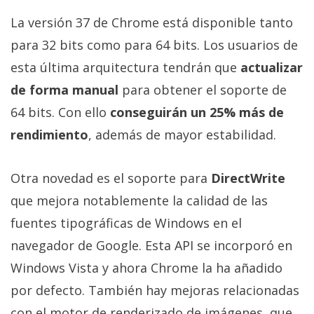
Más
La versión 37 de Chrome está disponible tanto
temas
para 32 bits como para 64 bits. Los usuarios de
esta última arquitectura tendrán que
actualizar
Sorteos
de forma manual
para obtener el soporte de
Foros
64 bits. Con ello
conseguirán un 25% más de
rendimiento
, además de mayor estabilidad.
Contacto
/
Otra novedad es el soporte para
DirectWrite
Sobre
que mejora notablemente la calidad de las
nosotros
/
fuentes tipográficas de Windows en el
Publicidad
navegador de Google. Esta API se incorporó en
/
Windows Vista y ahora Chrome la ha añadido
Cambiar
opciones
por defecto. También hay mejoras relacionadas
de
con el motor de renderizado de imágenes, que