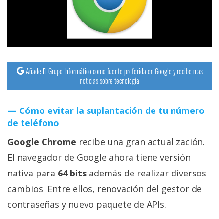
streaming
Operadores
Trucos
y
Añade El Grupo Informático como fuente preferida en Google y recibe más
noticias sobre tecnología
Tutoriales
Cómo evitar la suplantación de tu número
Ciberseguridad
de teléfono
Sistemas
Google Chrome
recibe una gran actualización.
operativos
El navegador de Google ahora tiene versión
nativa para
64 bits
además de realizar diversos
Profesional
cambios. Entre ellos, renovación del gestor de
contraseñas y nuevo paquete de APIs.
+