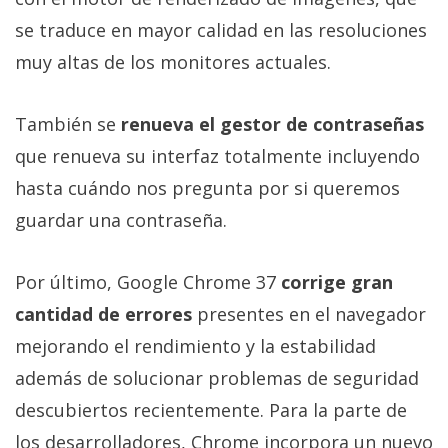
privacidad
se traduce en mayor calidad en las resoluciones
/
muy altas de los monitores actuales.
Aviso
Legal
También se
renueva el gestor de contraseñas
El medio de
que renueva su interfaz totalmente incluyendo
comunicación
digital donde
hasta cuándo nos pregunta por si queremos
encontrarás
guardar una contraseña.
todas las
noticias sobre
tecnología,
Por último, Google Chrome 37
corrige gran
móviles,
ordenadores,
cantidad de errores
presentes en el navegador
apps,
informática,
mejorando el rendimiento y la estabilidad
videojuegos,
comparativas,
además de solucionar problemas de seguridad
trucos y
descubiertos recientemente. Para la parte de
tutoriales.
los desarrolladores, Chrome incorpora un nuevo