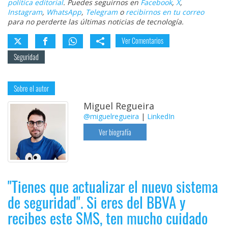
política editorial
. Puedes seguirnos en
Facebook
,
X
,
Instagram
,
WhatsApp
,
Telegram
o
recibirnos en tu correo
para no perderte las últimas noticias de tecnología.
Ver Comentarios
Seguridad
Sobre el autor
Miguel Regueira
@miguelregueira
|
LinkedIn
Ver biografía
"Tienes que actualizar el nuevo sistema
de seguridad". Si eres del BBVA y
recibes este SMS, ten mucho cuidado