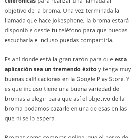
telefónicas
para realizar una llamada al
El Grupo
Informático
objetivo de la broma. Una vez terminada la
(CC) 2006-
2026.
Algunos
llamada que hace Jokesphone, la broma estará
derechos
disponible desde tu teléfono para que puedas
reservados
.
escucharla e incluso puedas compartirla.
Es ahí donde está la gran razón para que
esta
aplicación sea un tremendo éxito
y tenga muy
buenas calificaciones en la Google Play Store. Y
es que incluso tiene una buena variedad de
bromas a elegir para que así el objetivo de la
broma podamos cazarle en una de esas en las
que ni se lo espera.
Bromas como compras online, que el perro de