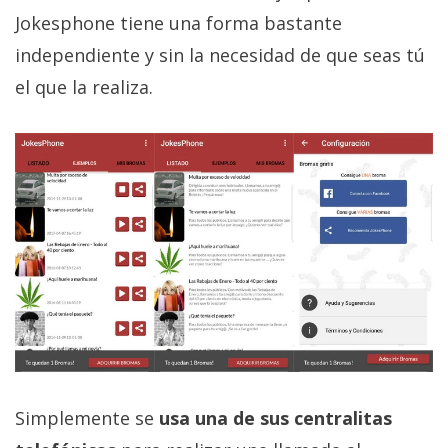
privacidad
Jokesphone tiene una forma bastante
/
independiente y sin la necesidad de que seas tú
Aviso
el que la realiza.
Legal
El medio de
comunicación
digital donde
encontrarás
todas las
noticias sobre
tecnología,
móviles,
ordenadores,
apps,
informática,
videojuegos,
comparativas,
trucos y
tutoriales.
Simplemente se
usa una de sus centralitas