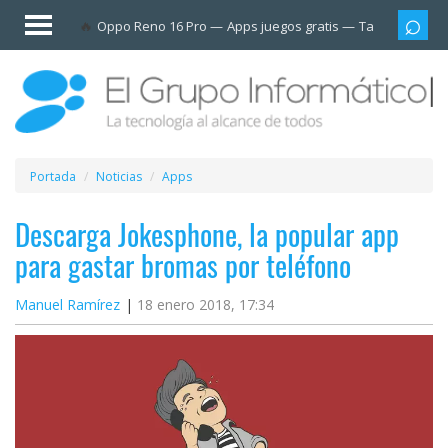
Invitado
Oppo Reno 16 Pro
Apps juegos gratis
Tarjetas prep
Iniciar
sesión /
Registrarse
Esenciales
Móviles
Portada
Noticias
Apps
Ofertas
Descarga Jokesphone, la popular app
para gastar bromas por teléfono
Apps
Manuel Ramírez
18 enero 2018, 17:34
Redes
sociales
Plataformas