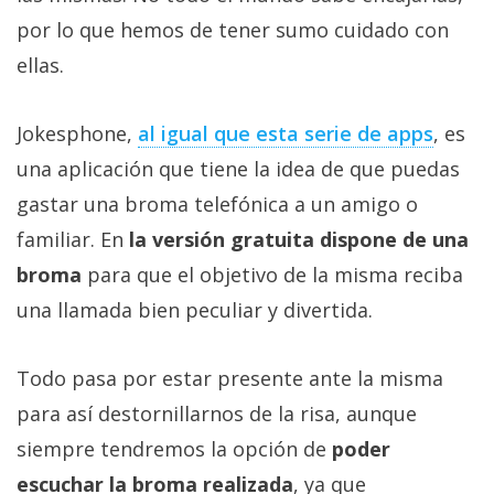
Más
por lo que hemos de tener sumo cuidado con
temas
ellas.
Sorteos
Jokesphone,
al igual que esta serie de apps
, es
una aplicación que tiene la idea de que puedas
Foros
gastar una broma telefónica a un amigo o
Contacto
familiar. En
la versión gratuita dispone de una
/
broma
para que el objetivo de la misma reciba
Sobre
una llamada bien peculiar y divertida.
nosotros
/
Publicidad
Todo pasa por estar presente ante la misma
/
para así destornillarnos de la risa, aunque
Cambiar
siempre tendremos la opción de
poder
opciones
de
escuchar la broma realizada
, ya que