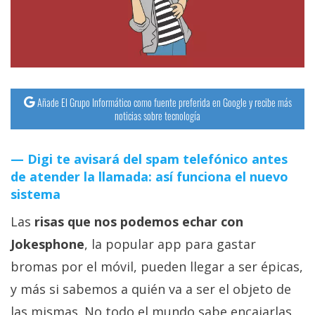
streaming
Operadores
Trucos
y
Añade El Grupo Informático como fuente preferida en Google y recibe más
noticias sobre tecnología
Tutoriales
Digi te avisará del spam telefónico antes
Ciberseguridad
de atender la llamada: así funciona el nuevo
sistema
Sistemas
Las
risas que nos podemos echar con
operativos
Jokesphone
, la popular app para gastar
Profesional
bromas por el móvil, pueden llegar a ser épicas,
y más si sabemos a quién va a ser el objeto de
+
las mismas. No todo el mundo sabe encajarlas,