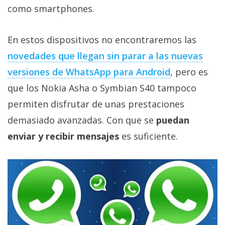
privacidad
como smartphones.
/
Aviso
En estos dispositivos no encontraremos las
Legal
novedades que llegan sin parar a las nuevas
versiones de WhatsApp para Android
, pero es
El medio de
comunicación
que los Nokia Asha o Symbian S40 tampoco
digital donde
permiten disfrutar de unas prestaciones
encontrarás
todas las
demasiado avanzadas. Con que se
puedan
noticias sobre
tecnología,
enviar y recibir mensajes
es suficiente.
móviles,
ordenadores,
apps,
informática,
videojuegos,
comparativas,
trucos y
tutoriales.