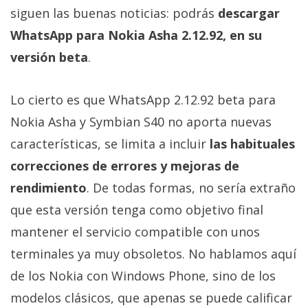
Más
siguen las buenas noticias: podrás
descargar
temas
WhatsApp para Nokia Asha 2.12.92, en su
versión beta
.
Sorteos
Lo cierto es que WhatsApp 2.12.92 beta para
Foros
Nokia Asha y Symbian S40 no aporta nuevas
características, se limita a incluir
las habituales
Contacto
/
correcciones de errores y mejoras de
Sobre
rendimiento
. De todas formas, no sería extraño
nosotros
que esta versión tenga como objetivo final
/
mantener el servicio compatible con unos
Publicidad
/
terminales ya muy obsoletos. No hablamos aquí
Cambiar
de los Nokia con Windows Phone, sino de los
opciones
modelos clásicos, que apenas se puede calificar
de