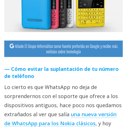
streaming
Operadores
Trucos
y
Añade El Grupo Informático como fuente preferida en Google y recibe más
Tutoriales
noticias sobre tecnología
Ciberseguridad
Cómo evitar la suplantación de tu número
de teléfono
Sistemas
Lo cierto es que WhatsApp no deja de
operativos
sorprendernos con el soporte que ofrece a los
dispositivos antiguos, hace poco nos quedamos
Profesional
extrañados al ver que salía
una nueva versión
+
de WhatsApp para los Nokia clásicos
, y hoy