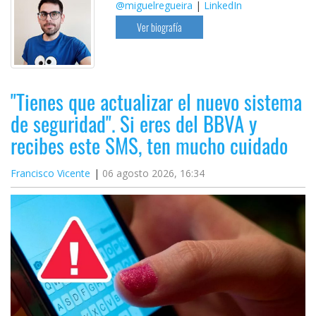
@miguelregueira
|
LinkedIn
Ver biografía
"Tienes que actualizar el nuevo sistema
de seguridad". Si eres del BBVA y
recibes este SMS, ten mucho cuidado
Francisco Vicente
06 agosto 2026, 16:34