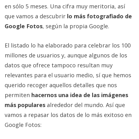
Más
en sólo 5 meses. Una cifra muy meritoria, así
temas
que vamos a descubrir
lo más fotografiado de
Google Fotos
, según la propia Google.
Sorteos
El listado lo ha elaborado para celebrar los 100
Foros
millones de usuarios y, aunque algunos de los
datos que ofrece tampoco resultan muy
Contacto
/
relevantes para el usuario medio, sí que hemos
Sobre
querido recoger aquellos detalles que nos
nosotros
permiten
hacernos una idea de las imágenes
/
Publicidad
más populares
alrededor del mundo. Así que
/
vamos a repasar los datos de lo más exitoso en
Cambiar
Google Fotos:
opciones
de