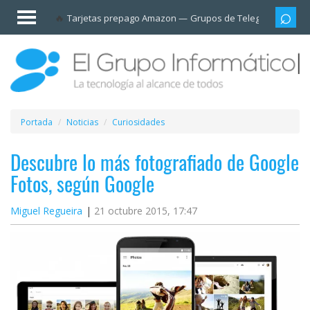
Invitado
Tarjetas prepago Amazon
Grupos de Telegram
Cali
Iniciar
sesión /
Registrarse
Esenciales
Móviles
Portada
Noticias
Curiosidades
Ofertas
Descubre lo más fotografiado de Google
Fotos, según Google
Apps
Miguel Regueira
21 octubre 2015, 17:47
Redes
sociales
Plataformas