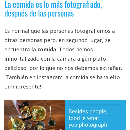
La comida es lo más fotografiado,
privacidad
después de las personas
/
Aviso
Legal
Es normal que las personas fotografiemos a
otras personas pero, en segundo lugar, se
El medio de
comunicación
encuentra
la comida
. Todos hemos
digital donde
inmortalizado con la cámara algún plato
encontrarás
todas las
delicioso, por lo que no nos debemos extrañar.
noticias sobre
tecnología,
¡También en Instagram la comida se ha vuelto
móviles,
omnipresente!
ordenadores,
apps,
informática,
videojuegos,
comparativas,
trucos y
tutoriales.