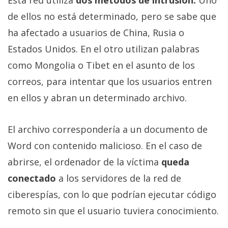
Esta red utiliza
dos métodos de intrusión.
Uno
Más
de ellos no está determinado, pero se sabe que
temas
ha afectado a usuarios de China, Rusia o
Estados Unidos. En el otro utilizan palabras
Sorteos
como Mongolia o Tibet en el asunto de los
Foros
correos, para intentar que los usuarios entren
en ellos y abran un determinado archivo.
Contacto
/
El archivo correspondería a un documento de
Sobre
Word con contenido malicioso. En el caso de
nosotros
/
abrirse, el ordenador de la víctima
queda
Publicidad
conectado
a los servidores de la red de
/
ciberespías, con lo que podrían ejecutar código
Cambiar
opciones
remoto sin que el usuario tuviera conocimiento.
de