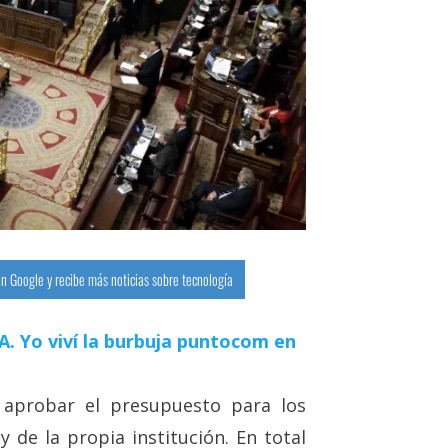
n Google y recibe más noticias sobre tecnología
 IA. Yo viví la burbuja puntocom en
aprobar el presupuesto para los
y de la propia institución. En total