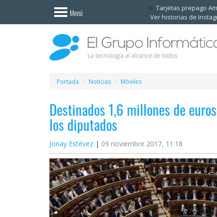
Invitado
Tarjetas prepago A
Menú
Ver historias de Insta
Iniciar
sesión /
Registrarse
Esenciales
Móviles
Portada
Noticias
Móviles
Destinados 1,6 millones de euros 
Ofertas
los diputados
Apps
Jonay Estévez
09 noviembre 2017, 11:18
Redes
sociales
Plataformas