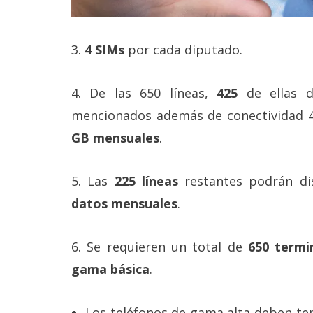
3.
4 SIMs
por cada diputado.
4. De las 650 líneas,
425
de ellas d
mencionados además de conectividad 
GB mensuales
.
5. Las
225 líneas
restantes podrán d
datos mensuales
.
6. Se requieren un total de
650 termi
gama básica
.
Los teléfonos de gama alta deben ten