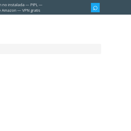
n no instalada
PIPL
te Amazon
VPN gratis