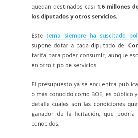
Más
quedan destinados casi
1,6 millones d
temas
los diputados y otros servicios.
Sorteos
Este
tema siempre ha suscitado po
supone dotar a cada diputado del
Co
Foros
tarifa para poder consumir, aunque eso
en otro tipo de servicios.
Contacto
/
Sobre
nosotros
El presupuesto ya se encuentra public
/
o más conocido como BOE, es público y
Publicidad
/
detalle cuales son las condiciones qu
Cambiar
opciones
ganador de la licitación, que podría
de
conocidos.
privacidad
/
Aviso