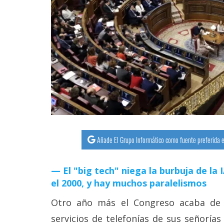
streaming
Operadores
Trucos
y
Tutoriales
Ciberseguridad
Añade El Grupo Informático como fuente preferida e
Sistemas
operativos
El "big tech" niega la burbuja de la
el 2000, y hay muchos paralelismos
Profesional
Otro año más el Congreso acaba de 
+
servicios de telefonías de sus señorías 