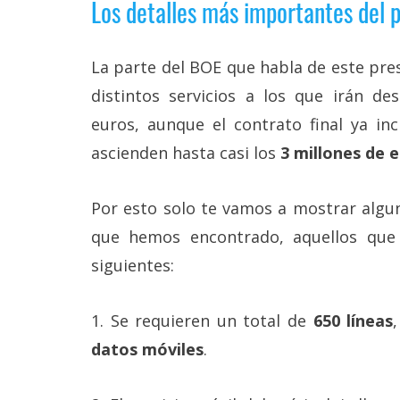
Los detalles más importantes del 
Legal
El medio de
La parte del BOE que habla de este pre
comunicación
digital donde
distintos servicios a los que irán de
encontrarás
euros, aunque el contrato final ya inc
todas las
noticias sobre
ascienden hasta casi los
3 millones de 
tecnología,
móviles,
ordenadores,
Por esto solo te vamos a mostrar algu
apps,
informática,
que hemos encontrado, aquellos que 
videojuegos,
comparativas,
siguientes:
trucos y
tutoriales.
1. Se requieren un total de
650 líneas
El Grupo
Informático
datos móviles
.
(CC) 2006-
2026.
Algunos
derechos