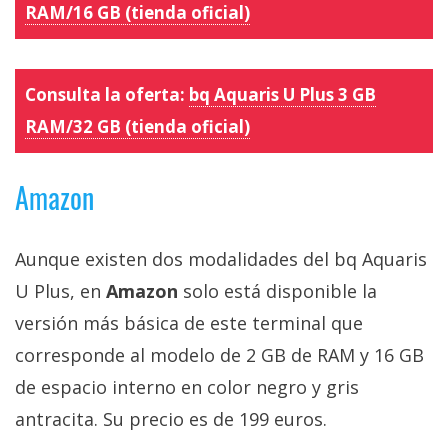
El Grupo
RAM/16 GB (tienda oficial)
Informático
(CC) 2006-
2026.
Algunos
derechos
Consulta la oferta:
bq Aquaris U Plus 3 GB
reservados
.
RAM/32 GB (tienda oficial)
Amazon
Aunque existen dos modalidades del bq Aquaris
U Plus, en
Amazon
solo está disponible la
versión más básica de este terminal que
corresponde al modelo de 2 GB de RAM y 16 GB
de espacio interno en color negro y gris
antracita. Su precio es de 199 euros.