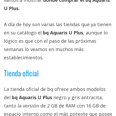
Más
U Plus.
temas
A día de hoy son varias las tiendas que ya tienen
Sorteos
en su catálogo el
bq Aquaris U Plus
, aunque lo
Foros
lógico es que con el paso de las próximas
semanas lo veamos en muchos más
Contacto
establecimientos.
/
Sobre
Tienda oficial
nosotros
/
Publicidad
La tienda oficial de bq ofrece ambos modelos
/
del
bq Aquaris U Plus
negro y gris antracita,
Cambiar
tanto la versión de 2 GB de RAM con 16 GB de
opciones
de
espacio interno como el más potente que posee