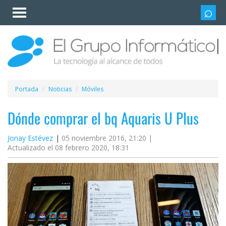
Invitado
Iniciar
sesión /
Registrarse
Esenciales
Móviles
Portada
Noticias
Móviles
Ofertas
Dónde comprar el bq Aquaris U Plus
Jonay Estévez
05 noviembre 2016, 21:20 |
Apps
Actualizado el 08 febrero 2020, 18:31
Redes
sociales
Plataformas