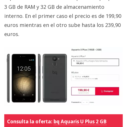
privacidad
3 GB de RAM y 32 GB de almacenamiento
/
interno. En el primer caso el precio es de 199,90
Aviso
euros mientras en el otro sube hasta los 239,90
Legal
euros.
El medio de
comunicación
digital donde
encontrarás
todas las
noticias sobre
tecnología,
móviles,
ordenadores,
apps,
informática,
videojuegos,
comparativas,
trucos y
tutoriales.
Consulta la oferta:
bq Aquaris U Plus 2 GB