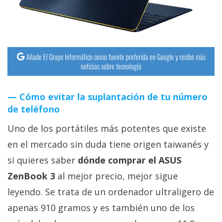
streaming
Operadores
Añade El Grupo Informático como fuente preferida en Google y recibe más
Trucos
noticias sobre tecnología
y
Tutoriales
Cómo evitar la suplantación de tu número
de teléfono
Ciberseguridad
Uno de los portátiles más potentes que existe
Sistemas
en el mercado sin duda tiene origen taiwanés y
operativos
si quieres saber
dónde comprar el ASUS
ZenBook 3
al mejor precio, mejor sigue
Profesional
leyendo. Se trata de un ordenador ultraligero de
apenas 910 gramos y es también uno de los
+