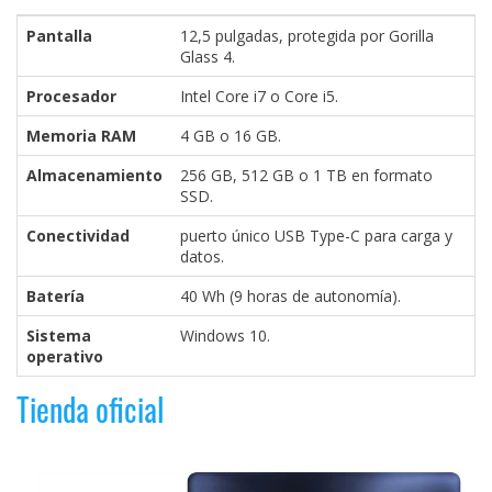
privacidad
Pantalla
12,5 pulgadas, protegida por Gorilla
/
Glass 4.
Aviso
Legal
Procesador
Intel Core i7 o Core i5.
Memoria RAM
4 GB o 16 GB.
El medio de
Almacenamiento
256 GB, 512 GB o 1 TB en formato
comunicación
SSD.
digital donde
encontrarás
Conectividad
puerto único USB Type-C para carga y
todas las
datos.
noticias sobre
tecnología,
Batería
40 Wh (9 horas de autonomía).
móviles,
ordenadores,
Sistema
Windows 10.
apps,
operativo
informática,
videojuegos,
Tienda oficial
comparativas,
trucos y
tutoriales.