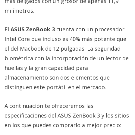
más delgados con un grosor de apenas 11,9
Más
milímetros.
temas
Sorteos
El
ASUS ZenBook 3
cuenta con un procesador
Intel Core que incluso es 40% más potente que
Foros
el del Macbook de 12 pulgadas. La seguridad
biométrica con la incorporación de un lector de
Contacto
huellas y la gran capacidad para
/
almacenamiento son dos elementos que
Sobre
nosotros
distinguen este portátil en el mercado.
/
Publicidad
A continuación te ofreceremos las
/
especificaciones del ASUS ZenBook 3 y los sitios
Cambiar
opciones
en los que puedes comprarlo a mejor precio:
de