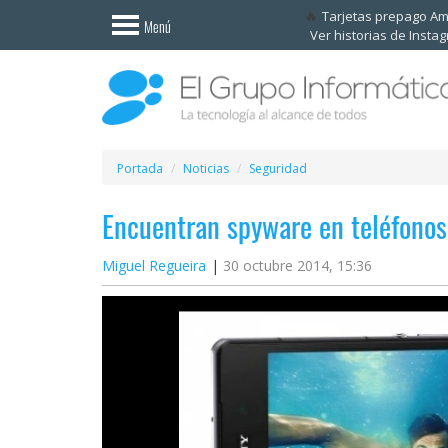
Invitado
Tarjetas prepago A
Menú
Ver historias de Insta
Iniciar
sesión /
Registrarse
Esenciales
Móviles
Portada
Noticias
Seguridad
Encuentran spyware en teléfonos
Ofertas
Miguel Regueira
30 octubre 2014, 15:36
Apps
Redes
sociales
Plataformas