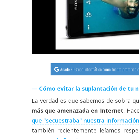
streaming
Operadores
Trucos
y
Tutoriales
Añade El Grupo Informático como fuente preferida e
Ciberseguridad
Cómo evitar la suplantación de tu 
Sistemas
operativos
La verdad es que sabemos de sobra qu
más que amenazada en Internet
. Hac
Profesional
que "secuestraba" nuestra informació
también recientemente leíamos resp
+