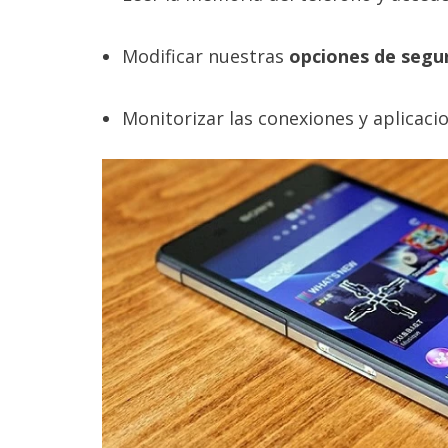
Legal
Modificar nuestras
opciones de segu
El medio de
comunicación
digital donde
Monitorizar las conexiones y aplicaci
encontrarás
todas las
noticias sobre
tecnología,
móviles,
ordenadores,
apps,
informática,
videojuegos,
comparativas,
trucos y
tutoriales.
El Grupo
Informático
(CC) 2006-
2026.
Algunos
derechos