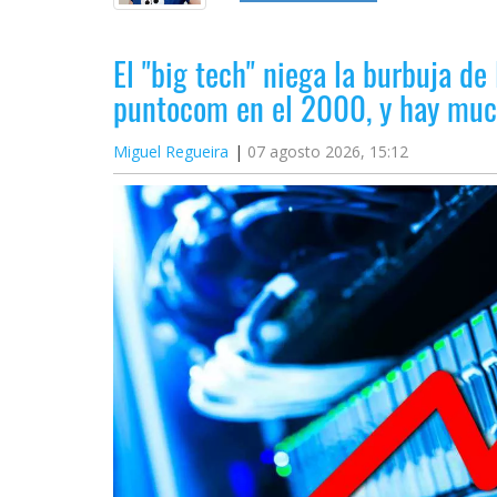
El "big tech" niega la burbuja de 
puntocom en el 2000, y hay muc
Miguel Regueira
07 agosto 2026, 15:12