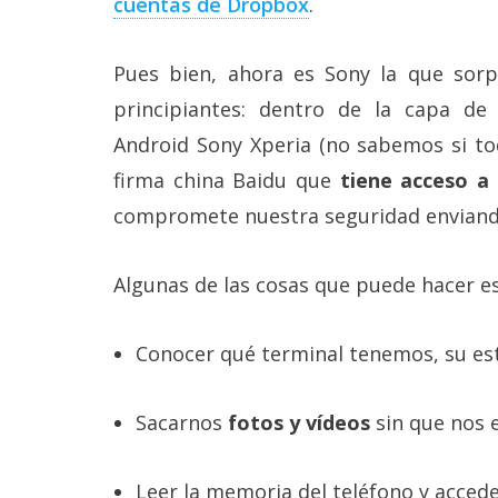
cuentas de Dropbox
.
Más
temas
Pues bien, ahora es Sony la que sor
Sorteos
principiantes: dentro de la capa de 
Android Sony Xperia (no sabemos si tod
Foros
firma china Baidu que
tiene acceso a
compromete nuestra seguridad enviando 
Contacto
/
Sobre
Algunas de las cosas que puede hacer e
nosotros
/
Publicidad
Conocer qué terminal tenemos, su esta
/
Cambiar
opciones
Sacarnos
fotos y vídeos
sin que nos 
de
privacidad
/
Aviso
Leer la memoria del teléfono y accede