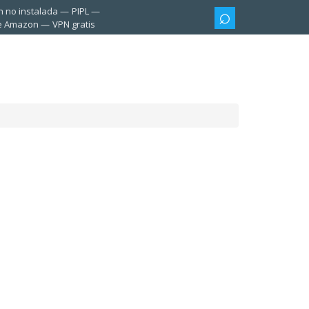
n no instalada
PIPL
te Amazon
VPN gratis