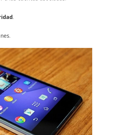
ridad
.
ones.