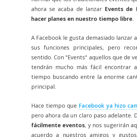
Más
ahora se acaba de lanzar
Events de 
temas
hacer planes en nuestro tiempo libre
.
Sorteos
A Facebook le gusta demasiado lanzar 
Foros
sus funciones principales, pero re
sentido. Con "Events" aquellos que de 
Contacto
tendrán mucho más fácil encontrar al
/
Sobre
tiempo buscando entre la enorme canti
nosotros
principal.
/
Publicidad
/
Hace tiempo que
Facebook ya hizo cam
Cambiar
opciones
pero ahora da un claro paso adelante
de
privacidad
fácilmente eventos
, y nos sugerirán a
/
Aviso
acuerdo a nuestros amigos y gustos