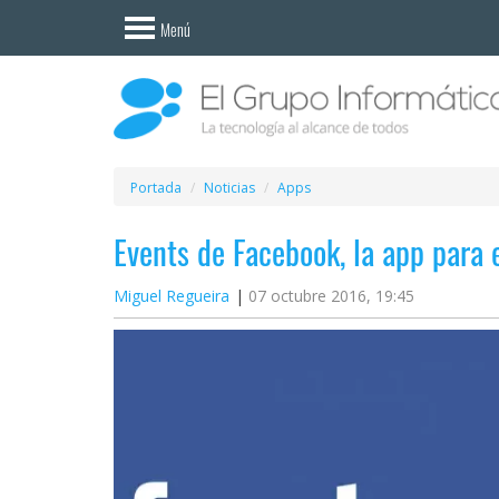
Invitado
Menú
Iniciar
sesión /
Registrarse
Esenciales
Móviles
Portada
Noticias
Apps
Events de Facebook, la app para 
Ofertas
Miguel Regueira
07 octubre 2016, 19:45
Apps
Redes
sociales
Plataformas