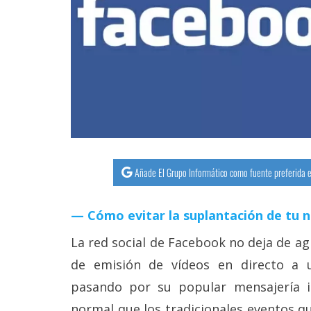
streaming
Operadores
Trucos
y
Tutoriales
Ciberseguridad
Añade El Grupo Informático como fuente preferida e
Sistemas
Cómo evitar la suplantación de tu 
operativos
La red social de Facebook no deja de ag
Profesional
de emisión de vídeos en directo a 
pasando por su popular mensajería i
+
normal que los tradicionales eventos q