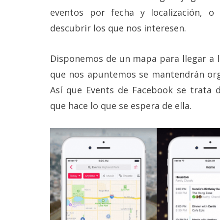
Legal
eventos por fecha y localización, o 
descubrir los que nos interesen.
El medio de
comunicación
digital donde
Disponemos de un mapa para llegar a lo
encontrarás
todas las
que nos apuntemos se mantendrán orga
noticias sobre
tecnología,
Así que Events de Facebook se trata d
móviles,
que hace lo que se espera de ella.
ordenadores,
apps,
informática,
videojuegos,
comparativas,
trucos y
tutoriales.
El Grupo
Informático
(CC) 2006-
2026.
Algunos
derechos